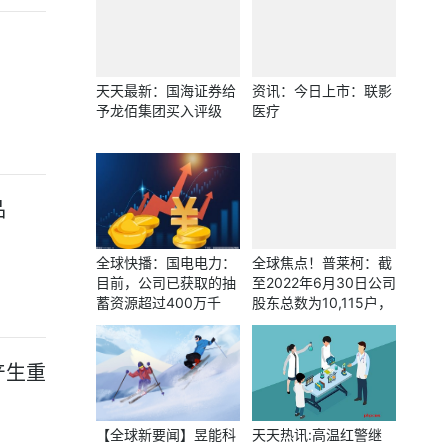
！
天天最新：国海证券给
资讯：今日上市：联影
予龙佰集团买入评级
医疗
品
全球快播：国电电力：
全球焦点！普莱柯：截
目前，公司已获取的抽
至2022年6月30日公司
蓄资源超过400万千
股东总数为10,115户，
瓦，均在开展前期工作
敬请关注公司披露的相
关定期报告
产生重
【全球新要闻】昱能科
天天热讯:高温红警继