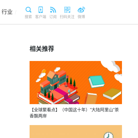
行业
/
搜索
客户端
订阅
扫码关注
微博
相关推荐
【全球聚看点】（中国这十年）“大陆阿里山”茶
香飘两岸