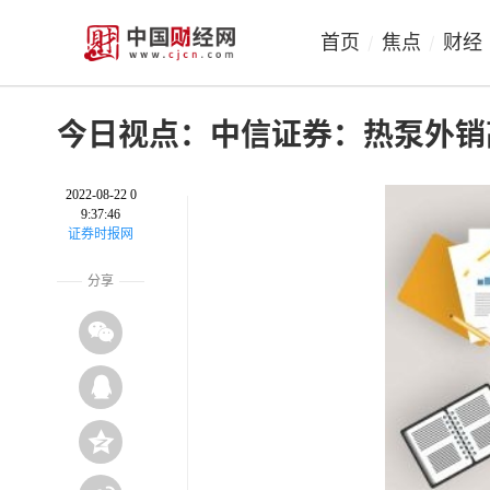
首页
焦点
财经
/
/
今日视点：中信证券：热泵外销
2022-08-22 0
9:37:46
证券时报网
分享