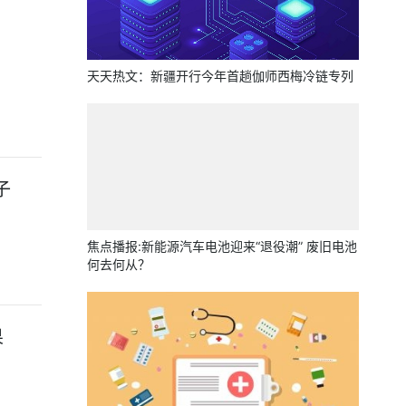
天天热文：新疆开行今年首趟伽师西梅冷链专列
子
焦点播报:新能源汽车电池迎来“退役潮” 废旧电池
何去何从？
果