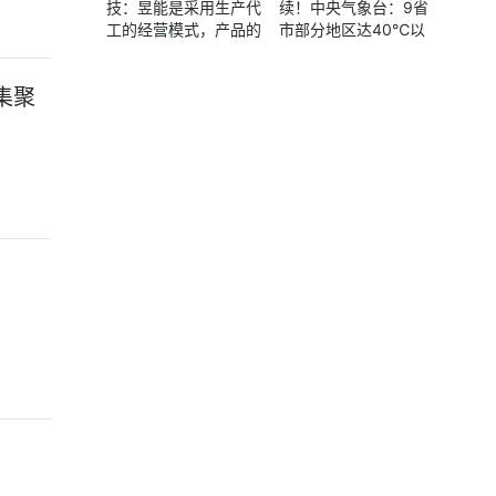
技：昱能是采用生产代
续！中央气象台：9省
工的经营模式，产品的
市部分地区达40℃以
制造过程委托专业的代
上
工企业生产
集聚