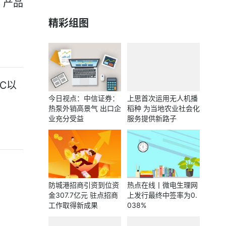
，产品
精彩组图
℃以
今日视点：中信证券：
上思首次运用无人机播
热泵外销高景气 出口企
稻种 为当地农业社会化
业充分受益
服务提供新路子
防城港招商引资到位资
热点在线丨微电生理网
金307.7亿元 驻点招商
上发行最终中签率为0.
工作取得新成果
038%