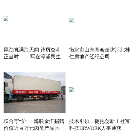
风劲帆满海天阔 踔厉奋斗
衡水市山东商会走访河北桂
正当时 ——写在漳浦民生
仁房地产经纪公司
联合守“沪”︱海联金汇捐赠
技术引领，拥抱创新！社宝
价值近百万元肉类产品驰
科技HRWORK人事通获