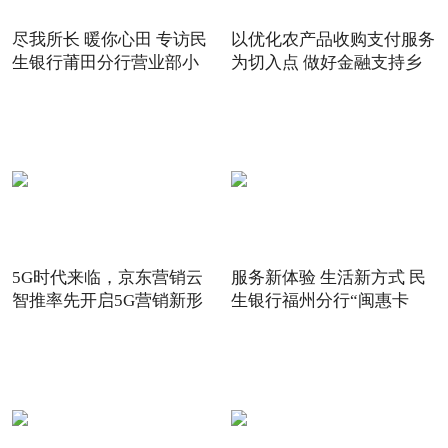
尽我所长 暖你心田 专访民
以优化农产品收购支付服务
生银行莆田分行营业部小
为切入点 做好金融支持乡
5G时代来临，京东营销云
服务新体验 生活新方式 民
智推率先开启5G营销新形
生银行福州分行“闽惠卡
态