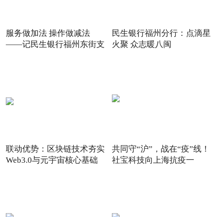
服务做加法 操作做减法
民生银行福州分行：点滴星
——记民生银行福州东街支
火聚 众志暖八闽
联动优势：区块链技术夯实
共同守“沪”，战在“疫”线！
Web3.0与元宇宙核心基础
社宝科技向上海抗疫一