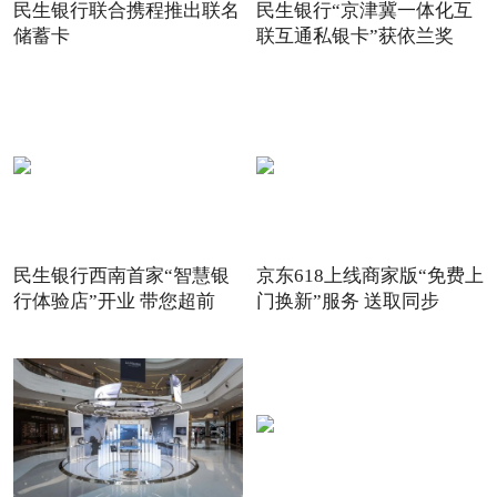
民生银行联合携程推出联名
民生银行“京津冀一体化互
储蓄卡
联互通私银卡”获依兰奖
民生银行西南首家“智慧银
京东618上线商家版“免费上
行体验店”开业 带您超前
门换新”服务 送取同步