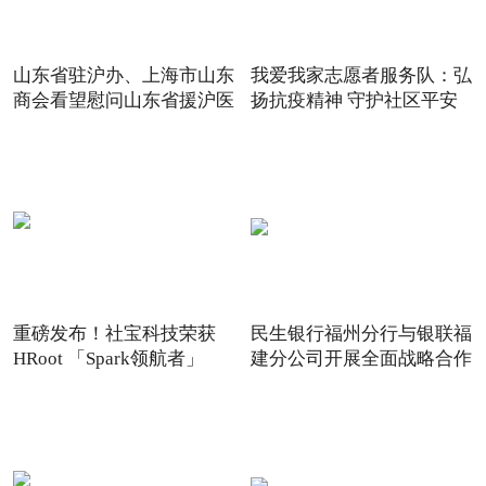
山东省驻沪办、上海市山东
我爱我家志愿者服务队：弘
商会看望慰问山东省援沪医
扬抗疫精神 守护社区平安
重磅发布！社宝科技荣获
民生银行福州分行与银联福
HRoot 「Spark领航者」
建分公司开展全面战略合作
2021