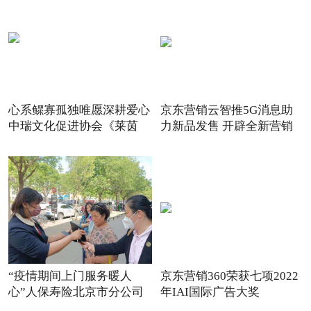
心系鳏寡孤独唯愿深耕爱心
京东营销云智推5G消息助
中瑞文化促进协会《莱茵
力新品发售 开辟全新营销
场景
“疫情期间上门服务暖人
京东营销360荣获七项2022
心”人保寿险北京市分公司
年IAI国际广告大奖
践