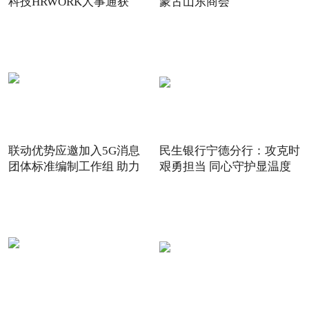
科技HRWORK人事通获
蒙古山东商会
得“20
联动优势应邀加入5G消息
民生银行宁德分行：攻克时
团体标准编制工作组 助力
艰勇担当 同心守护显温度
5G