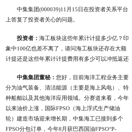
中集集团(000039)11月15日在投资者关系平台
上答复了投资者关心的问题。
投资者：
海工板块这些年累计计提多少亿？印
象中100亿也差不离了，请问海工板块还存在大额
计提还是这些年累计计提费用有多少可以冲抵返还
中集集团董秘：
您好，目前海洋工程业务主要
分为油气装备、清洁能源（主要是海上风电）、特
种船舶以及其他海洋应用领域。分赛道来看，今年
以来油价上涨，国际FPSO（海上浮式生产储油
轮）建造市场迎来增长期，中集海工已接到多个
FPSO分包订单，今年8月获巴西国油FPSO“P-