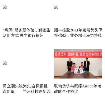
“惠闽”服务新体验，解锁生
顺丰控股2021年发展势头保
活新方式 民生银行福州
持强劲，业务增长潜力持续
勇立潮头敢为先,奋楫扬帆
联动优势与鹰瞳Airdoc签署
谋新篇——兰州科技创新园
战略合作协议