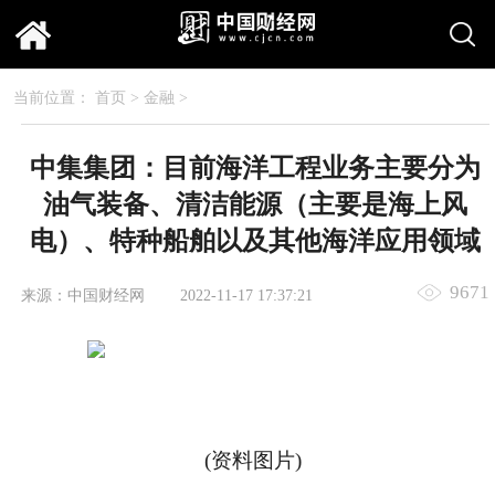
当前位置：
首页
>
金融
>
中集集团：目前海洋工程业务主要分为
油气装备、清洁能源（主要是海上风
电）、特种船舶以及其他海洋应用领域
9671
来源：中国财经网
2022-11-17 17:37:21
(资料图片)