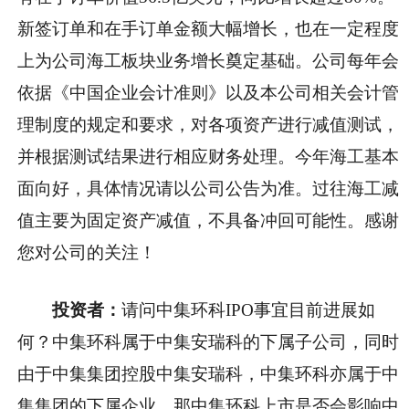
新签订单和在手订单金额大幅增长，也在一定程度
上为公司海工板块业务增长奠定基础。公司每年会
依据《中国企业会计准则》以及本公司相关会计管
理制度的规定和要求，对各项资产进行减值测试，
并根据测试结果进行相应财务处理。今年海工基本
面向好，具体情况请以公司公告为准。过往海工减
值主要为固定资产减值，不具备冲回可能性。感谢
您对公司的关注！
投资者：
请问中集环科IPO事宜目前进展如
何？中集环科属于中集安瑞科的下属子公司，同时
由于中集集团控股中集安瑞科，中集环科亦属于中
集集团的下属企业，那中集环科上市是否会影响中