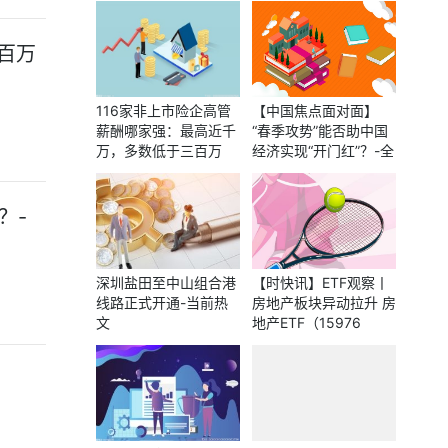
百万
116家非上市险企高管
【中国焦点面对面】
薪酬哪家强：最高近千
“春季攻势”能否助中国
万，多数低于三百万
经济实现“开门红”？-全
球观热点
？-
深圳盐田至中山组合港
【时快讯】ETF观察丨
线路正式开通-当前热
房地产板块异动拉升 房
文
地产ETF（15976
8）、地产ETF（1597
07）等涨超1%