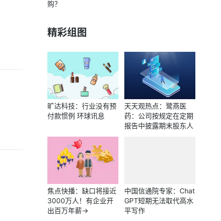
购？
精彩组图
旷达科技：行业没有预
天天观热点：鹭燕医
付款惯例 环球讯息
药：公司按规定在定期
报告中披露期末股东人
数
焦点快播：缺口将接近
中国信通院专家：Chat
3000万人！有企业开
GPT短期无法取代高水
出百万年薪→
平写作