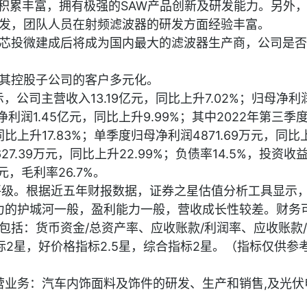
艺积累丰富，拥有极强的SAW产品创新及研发能力。另外
发，团队人员在射频滤波器的研发方面经验丰富。
芯投微建成后将成为国内最大的滤波器生产商，公司是否
其控股子公司的客户多元化。
，公司主营收入13.19亿元，同比上升7.02%；归母净利润1
净利润1.45亿元，同比上升9.99%；其中2022年第三季
比上升17.83%；单季度归母净利润4871.69万元，同比
27.39万元，同比上升22.99%；负债率14.5%，投资收益
万元，毛利率26.7%。
评级。根据近五年财报数据，证券之星估值分析工具显示
竞争力的护城河一般，盈利能力一般，营收成长性较差。财务
包括：货币资金/总资产率、应收账款/利润率、应收账款
标2星，好价格指标2.5星，综合指标2星。（指标仅供参
主营业务：汽车内饰面料及饰件的研发、生产和销售,及光伏