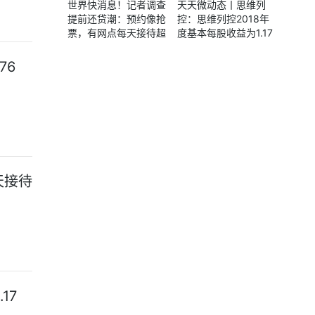
世界快消息！记者调查
天天微动态丨思维列
提前还贷潮：预约像抢
控：思维列控2018年
票，有网点每天接待超
度基本每股收益为1.17
200人
元/股
76
天接待
17