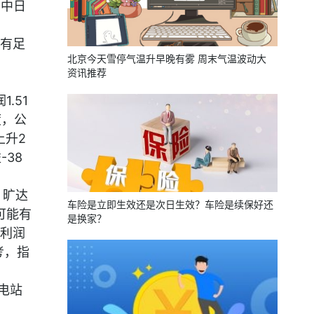
，中日
有足
北京今天雪停气温升早晚有雾 周末气温波动大
资讯推荐
.51
度，公
上升2
-38
，旷达
车险是立即生效还是次日生效？车险是续保好还
可能有
是换家？
/利润
考，指
电站