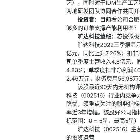
艺），同时对于IDM生产工
两地研发团队协同合作共同开
投资者：
目前看公司合肥
够多的订单支撑产能利用率？
旷达科技董秘：
芯投微极
旷达科技2022三季报显示
亿元，同比上升7.26%；扣非
司单季度主营收入4.8亿元，同
4.83%；单季度扣非净利润46
2.46万元，财务费用56.98
该股最近90天内无机构
科技（002516）行业内
隐忧，须重点关注的财务指标
率近3年增幅。该股好公司指
标范围：0 ~ 5星，最高5星）
旷达科技（002516）
的投资运营