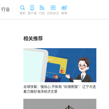
行业
/
搜索
客户端
订阅
扫码关注
微博
相关推荐
全球快看：强信心·开新局 “向海图强”：辽宁大连
着力做好海洋经济文章