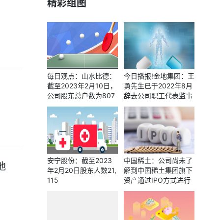
精彩组图
每日观点：山水比德：
今日播报!金地集团：王
截至2023年2月10日，
勇先生已于2022年8月
公司股东总户数为807
辞去公司职工代表监事
2户
的职务，公司已按规定
发布相关的公告
安宁股份：截至2023
中国稀土：公司尚未了
地
年2月20日股东人数21,
解到中国稀土集团旗下
115
资产通过IPO方式进行
融资的相关情况