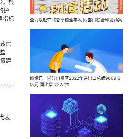
少。根
的护
格指标
全力以赴夺取夏季粮油丰收 四部门联合印发预案
该信
整
资建
微资讯！浙江自贸区2022年进出口总额9669.6
亿元 同比增长22.4%
代表