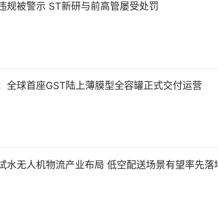
违规被警示 ST新研与前高管屡受处罚
：全球首座GST陆上薄膜型全容罐正式交付运营
试水无人机物流产业布局 低空配送场景有望率先落