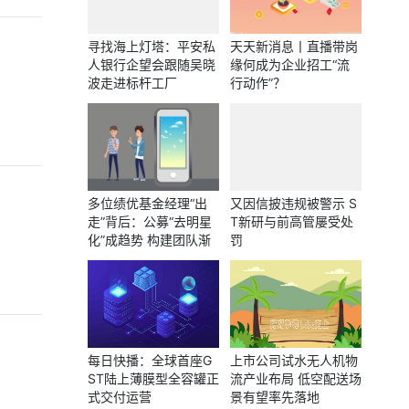
寻找海上灯塔：平安私
天天新消息丨直播带岗
人银行企望会跟随吴晓
缘何成为企业招工“流
波走进标杆工厂
行动作”？
多位绩优基金经理“出
又因信披违规被警示 S
走”背后：公募“去明星
T新研与前高管屡受处
化”成趋势 构建团队渐
罚
成共识
每日快播：全球首座G
上市公司试水无人机物
ST陆上薄膜型全容罐正
流产业布局 低空配送场
式交付运营
景有望率先落地