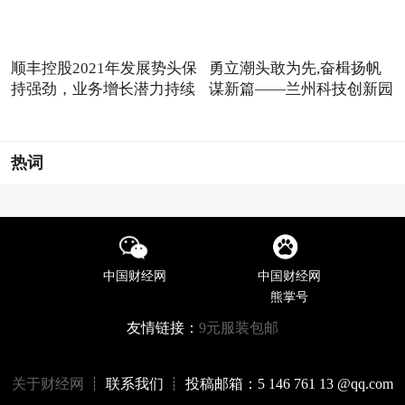
顺丰控股2021年发展势头保
勇立潮头敢为先,奋楫扬帆
持强劲，业务增长潜力持续
谋新篇——兰州科技创新园
热词
中国财经网
中国财经网
熊掌号
友情链接：
9元服装包邮
关于财经网
┊ 联系我们 ┊ 投稿邮箱：5 146 761 13 @qq.com