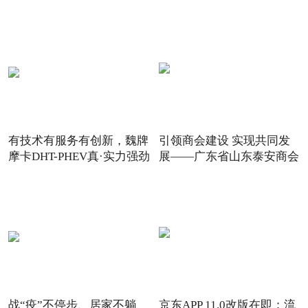
有技术有服务有创新，魏牌
引领商会建设 实现共同发
摩卡DHT-PHEV真·实力强劲
展——广东省山东泰安商会
战“疫”不停步、居家不躺
京东APP 11.0改版在即：流