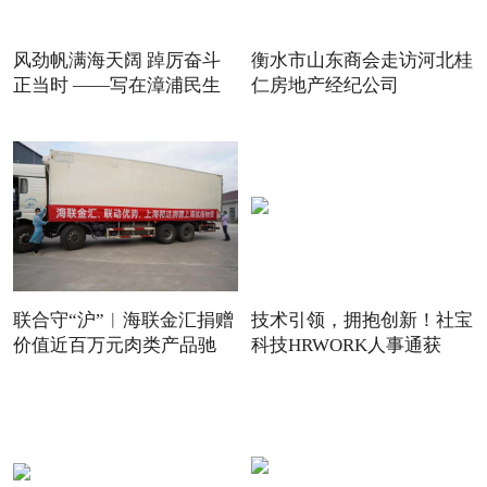
风劲帆满海天阔 踔厉奋斗
衡水市山东商会走访河北桂
正当时 ——写在漳浦民生
仁房地产经纪公司
联合守“沪”︱海联金汇捐赠
技术引领，拥抱创新！社宝
价值近百万元肉类产品驰
科技HRWORK人事通获
得“20