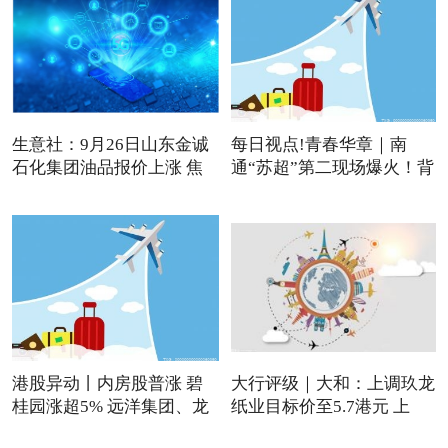
生意社：9月26日山东金诚
每日视点!青春华章｜南
石化集团油品报价上涨 焦
通“苏超”第二现场爆火！背
港股异动丨内房股普涨 碧
大行评级｜大和：上调玖龙
桂园涨超5% 远洋集团、龙
纸业目标价至5.7港元 上