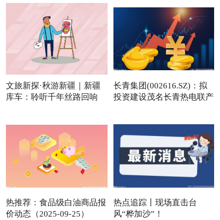
文旅新探·秋游新疆｜新疆
长青集团(002616.SZ)：拟
库车：聆听千年丝路回响
投资建设茂名长青热电联产
热推荐：食品级白油商品报
热点追踪丨现场直击台
价动态（2025-09-25）
风“桦加沙”！