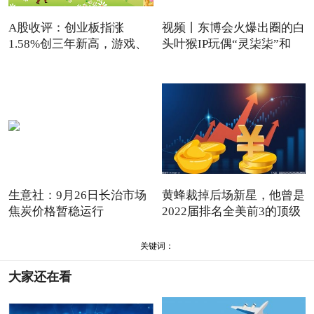
A股收评：创业板指涨
视频丨东博会火爆出圈的白
1.58%创三年新高，游戏、
头叶猴IP玩偶“灵柒柒”和
电源设
生意社：9月26日长治市场
黄蜂裁掉后场新星，他曾是
焦炭价格暂稳运行
2022届排名全美前3的顶级
关键词：
大家还在看