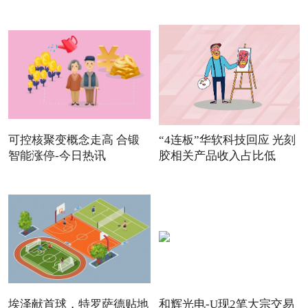
可控核聚变概念走高 合锻
“4连板”华软科技回应 光刻
智能涨停-今日热讯
胶相关产品收入占比低
埃泽献首球，特罗萨德贴地
和辉光电-U现2笔大宗交易