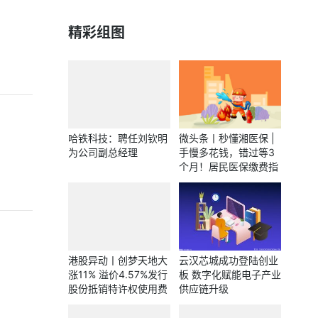
精彩组图
哈铁科技：聘任刘钦明
微头条丨秒懂湘医保 |
为公司副总经理
手慢多花钱，错过等3
个月！居民医保缴费指
南来啦
港股异动丨创梦天地大
云汉芯城成功登陆创业
涨11% 溢价4.57%发行
板 数字化赋能电子产业
股份抵销特许权使用费
供应链升级