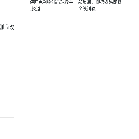
伊萨克利物浦首球救主
部贯通，柳梧铁路即将
_报道
全线铺轨
国邮政