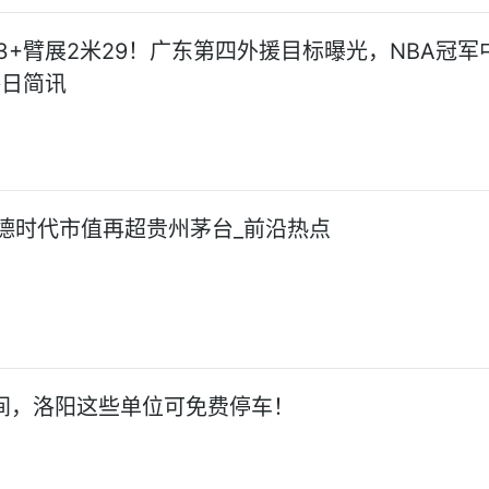
13+臂展2米29！广东第四外援目标曝光，NBA冠军
每日简讯
德时代市值再超贵州茅台_前沿热点
期间，洛阳这些单位可免费停车！