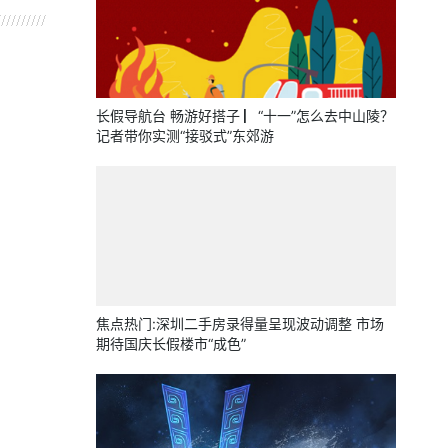
长假导航台 畅游好搭子 ▏“十一”怎么去中山陵？
记者带你实测“接驳式”东郊游
焦点热门:深圳二手房录得量呈现波动调整 市场
期待国庆长假楼市“成色”