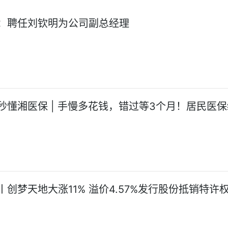
：聘任刘钦明为公司副总经理
秒懂湘医保 | 手慢多花钱，错过等3个月！居民医
丨创梦天地大涨11% 溢价4.57%发行股份抵销特许