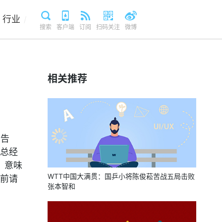
行业
/
搜索
客户端
订阅
扫码关注
微博
相关推荐
公告
总经
，意味
WTT中国大满贯：国乒小将陈俊菘苦战五局击败
前请
张本智和