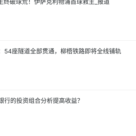
亿先生终破球荒！伊萨克利物浦首球救主_报道
：54座隧道全部贯通，柳梧铁路即将全线铺轨
银行的投资组合分析提高收益？