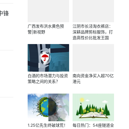
中锋
广西发布洪水黄色预
江阴市长泾淘衣裤店：
警|新视野
深耕品牌剪标服饰，打
造高性价比批发王国
白酒的市场潜力与投资
南向资金净买入超70亿
策略之间的关系？
港元
1.25亿先生终破球荒！
每日热门：54座隧道全