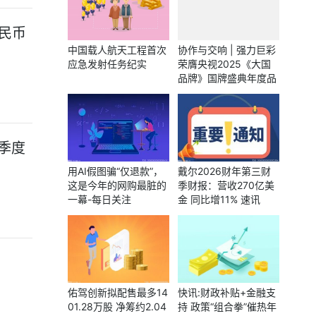
民币
中国载人航天工程首次
协作与交响 | 强力巨彩
应急发射任务纪实
荣膺央视2025《大国
品牌》国牌盛典年度品
牌
云季度
用AI假图骗“仅退款”，
戴尔2026财年第三财
这是今年的网购最脏的
季财报：营收270亿美
一幕-每日关注
金 同比增11% 速讯
佑驾创新拟配售最多14
快讯:财政补贴+金融支
01.28万股 净筹约2.04
持 政策“组合拳”催热年