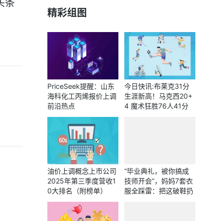
头条
精彩组图
PriceSeek提醒：山东
今日快讯:布莱克31分
海科化工丙烯报价上调
生涯新高！马克西20+
前沿热点
4 魔术狂胜76人41分
油价上调概念上市公司
“毕业典礼，被你搞成
2025年第三季度营收1
技师开会”，妈妈7套衣
0大排名（附榜单）
服全踩雷：把这破鞋扔
了