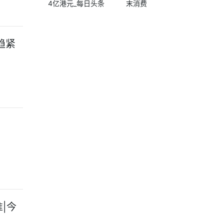
4亿港元_每日头条
末消费
趋紧
看
|今