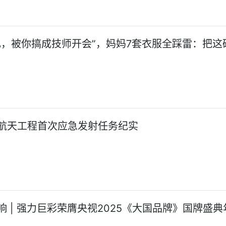
礼，被你搞成技师开会”，妈妈7套衣服全踩雷：把这
航天工程首次应急发射任务纪实
响 | 强力巨彩荣膺央视2025《大国品牌》国牌盛典