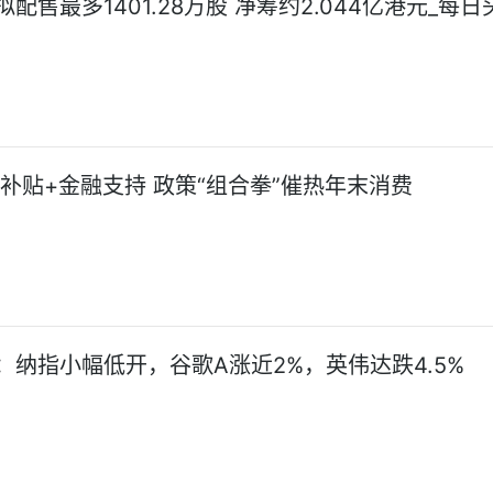
配售最多1401.28万股 净筹约2.044亿港元_每日
政补贴+金融支持 政策“组合拳”催热年末消费
：纳指小幅低开，谷歌A涨近2%，英伟达跌4.5%