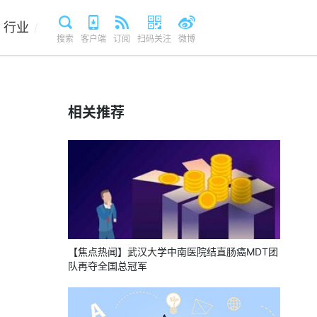
行业
/
搜索
客户端
订阅
扫码关注
微博
相关推荐
【焦点热闻】武汉大学中南医院结直肠癌MDT团
队再夺全国总冠军