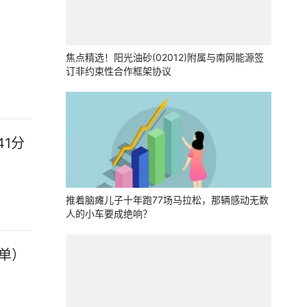
焦点精选！阳光油砂(02012)附属与南网能源签
订非约束性合作框架协议
41分
推着脑瘫儿子十年跑77场马拉松，那辆感动无数
人的小车要成绝响？
榜单）