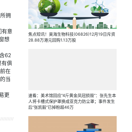
族所拥
们有意
焦点短讯！昊海生物科技(06826)12月19日斥资
窗想
28.88万港元回购1.13万股
含62
果有俱
前在
的当
易更
速看：美术馆回应“4斤黄金凤冠损毁”：张先生本
人将卡槽式保护罩换成亚克力防尘罩；事件发生
后“张凯毅”已掉粉超46万