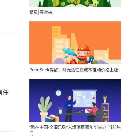
繁星|等雪来
PriceSeek提醒：椰壳活性炭成本推动价格上涨
信任
“购在中国·全闽乐购”入境消费嘉年华举办|当前热
门