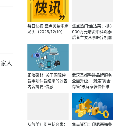
每日快报!盘点美妆电商
焦点热门:金达莱：拟3
龙头（2025/12/19）
000万元增资中科鸿泰
后者主要从事医疗机器
人技术与系统的研发、
生产及销售等
给家人
正海磁材: 关于国际仲
武汉圣都整装品牌服务
裁事项仲裁结果的公告
全面升级， 聚焦“资金
内容摘要-信息
存管”破解家装信任难
题
从放羊娃到曲胡名家：
焦点资讯：印尼塞梅鲁