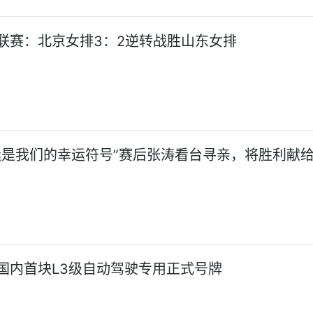
联赛：北京女排3：2逆转战胜山东女排
迷是我们的幸运符号”赛后张涛看台寻亲，将胜利献
国内首块L3级自动驾驶专用正式号牌