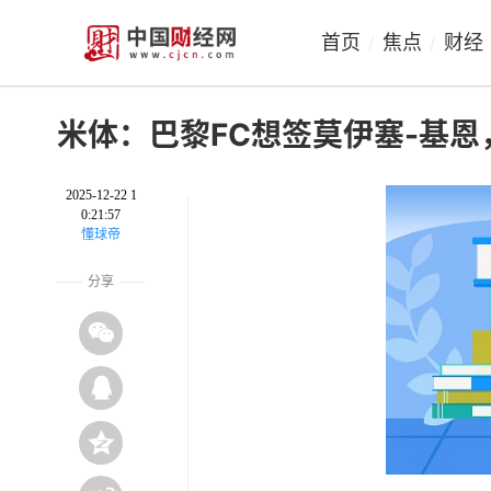
首页
焦点
财经
/
/
米体：巴黎FC想签莫伊塞-基恩
2025-12-22 1
0:21:57
懂球帝
分享