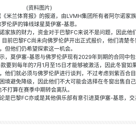
(资料图片)
根据《米兰体育报》的报道，由LVMH集团所有者阿尔诺家
佛罗伦萨的锋线球星莫伊塞-基恩。
诺家族的财力，资金对于巴黎FC来说不是问题，因此他
。目前巴黎FC尚未向佛罗伦萨开出正式报价，他们清楚冬
，但他们仍希望探索这一机会。
示，莫伊塞-基恩与佛罗伦萨现有2029年到期的合同中包
条款要到每年的7月1月至15日才能够被激活，因此冬窗如
，他们就必须与佛罗伦萨进行谈判，不过考虑到紫百合目
困境避免降级，因此他们不大可能会选择在冬窗出售自己
也不打算在赛季中期转会离队。
论是巴黎FC亦或是其他俱乐部有意引进莫伊塞-基恩，交
萨
巴黎fc
夏窗解约金
莫