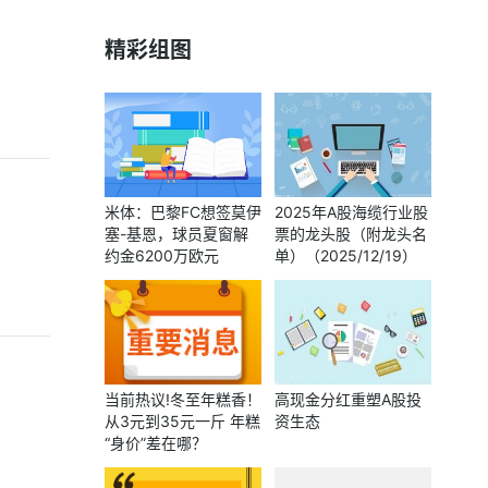
精彩组图
米体：巴黎FC想签莫伊
2025年A股海缆行业股
塞-基恩，球员夏窗解
票的龙头股（附龙头名
约金6200万欧元
单）（2025/12/19）
当前热议!冬至年糕香！
高现金分红重塑A股投
从3元到35元一斤 年糕
资生态
“身价”差在哪？