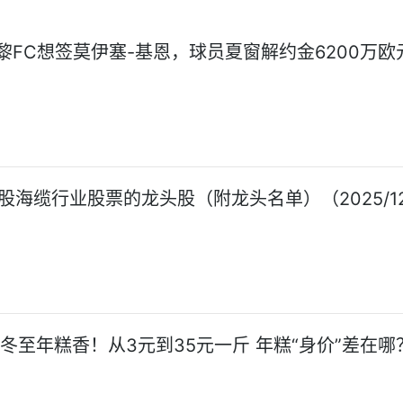
黎FC想签莫伊塞-基恩，球员夏窗解约金6200万欧
A股海缆行业股票的龙头股（附龙头名单）（2025/12
!冬至年糕香！从3元到35元一斤 年糕“身价”差在哪