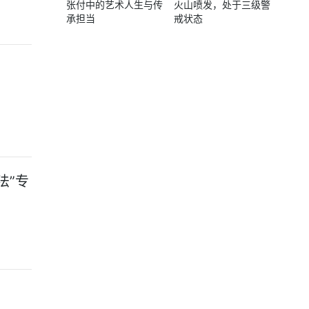
张付中的艺术人生与传
火山喷发，处于三级警
承担当
戒状态
法”专