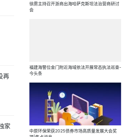
徐雳主持召开浙商出海哈萨克斯坦法治营商研讨
会
福建海警位金门附近海域依法开展常态执法巡查-
今头条
设再
独家
中原环保荣获2025债券市场高质量发展大会奖
项|焦点消息