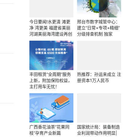
今日要闻!水更清 滩更
邢台市数字城管中心：
净 湾更美 福建省美丽
建立“日常+专项+精细”
河湖美丽海湾建设再创
分级排查机制 独家
佳绩
丰田租赁“全周期”服务
热推荐：孙运来成立 注
上新，附加保险权益，
册资本1万人民币
主打用车无忧！
广西香花油茶“花果同
国家统计局：装备制造
枝”孕育产业新篇
业利润带动作用明显|