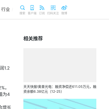
行业
/
搜索
客户端
订阅
扫码关注
微博
相关推荐
1.2
天天快报!奥普光电：融资净偿还611.05万元，融
2%。
资余额6.38亿元（12-25）
值为4
合增长