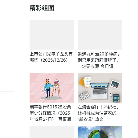
精彩组图
上市公司光电子龙头有
逍遥丸可治20多种病，
哪些（2025/12/26）
别只用来疏肝健脾了，
一定要收藏 今日讯
瑞丰银行601528股票
左海会客厅｜冯纪福：
历史分红情况（2025
让机械成为油茶农的
年12月27日）_百事通
“新农具” 热文