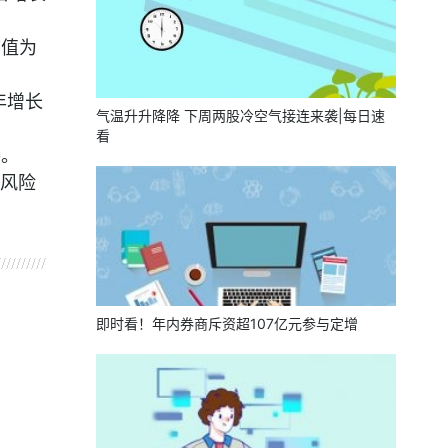
市值为
年增长
气温升升降降 下周两股冷空气接连来袭|每日速
看
手。
风险
即时看！年内券商斥资超107亿元参与定增