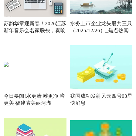
苏韵华章迎新春！2026江苏
水务上市企业龙头股共三只
新年音乐会名家联袂，奏响
（2025/12/26）_焦点热闻
今日要闻!水更清 滩更净 湾
我国成功发射风云四号03星
更美 福建省美丽河湖
快消息