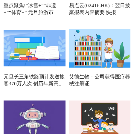
重点聚焦!“冰雪+”“非遗
易点云(02416.HK)：翌日披
+”“体育+” 元旦旅游市
露报表内容摘要 快报
元旦长三角铁路预计发送旅
艾德生物：公司获得医疗器
客370万人次 创历年新高_
械注册证