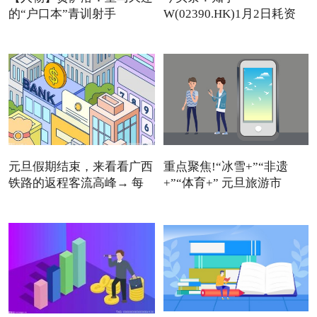
的“户口本”青训射手
W(02390.HK)1月2日耗资
11.12万美元回
元旦假期结束，来看看广西
重点聚焦!“冰雪+”“非遗
铁路的返程客流高峰→ 每
+”“体育+” 元旦旅游市