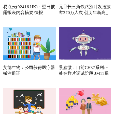
易点云(02416.HK)：翌日披
元旦长三角铁路预计发送旅
露报表内容摘要 快报
客370万人次 创历年新高_
艾德生物：公司获得医疗器
景嘉微：目前CH37系列正
械注册证
处在样片调试阶段 JM11系
列