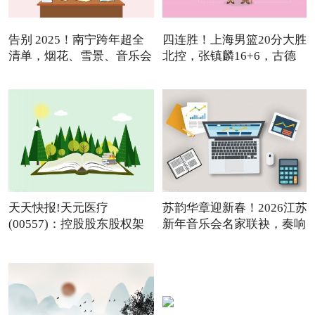
告别 2025！南宁跨年超全
四连胜！上海男篮20分大胜
清单，烟花、雪景、音乐会
北控，张镇麟16+6，古德
温
天天快报!天元医疗
苏韵华章迎新春！2026江苏
(00557)：控股股东股权架
新年音乐会名家联袂，奏响
构变动