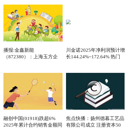
播报:金鑫新能
川金诺2025年净利润预计增
（872380）：上海玉方企
长144.24%~172.64% 热门
业管理咨询中
看点
融创中国(01918)跌超6%
焦点快播：扬州德暮工艺品
2025年累计合约销售金额同
有限公司成立 注册资本50