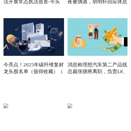
法开展常态执法巡查-今头
夜被偶遇，胡明轩回应休息
今亮点！2025年碳纤维复材
消息称理想汽车第二产品线
龙头股名单（值得收藏）（
总裁张骁将离职，负责L8、