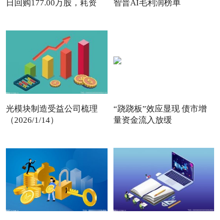
日回购177.00万股，耗资
智普AI毛利润榜单
497
光模块制造受益公司梳理
“跷跷板”效应显现 债市增
（2026/1/14）
量资金流入放缓