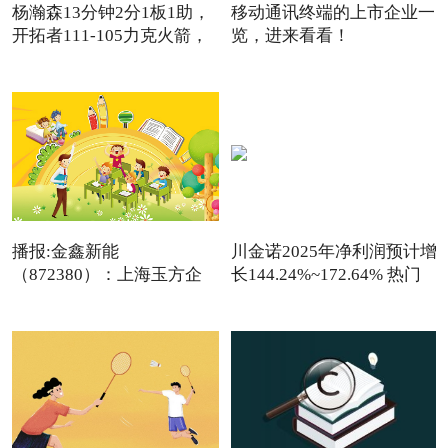
杨瀚森13分钟2分1板1助，
移动通讯终端的上市企业一
开拓者111-105力克火箭，
览，进来看看！
卡
（2026/1/9）
播报:金鑫新能
川金诺2025年净利润预计增
（872380）：上海玉方企
长144.24%~172.64% 热门
业管理咨询中
看点