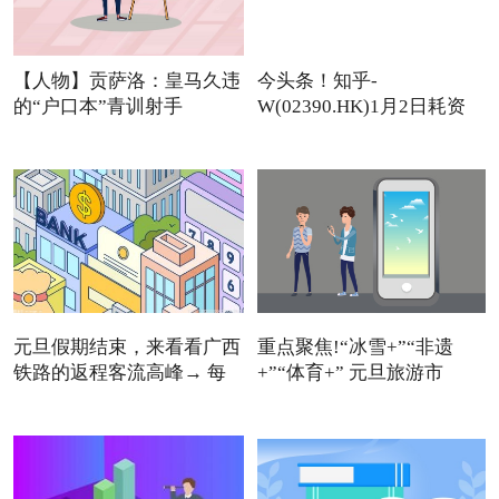
【人物】贡萨洛：皇马久违
今头条！知乎-
的“户口本”青训射手
W(02390.HK)1月2日耗资
11.12万美元回
元旦假期结束，来看看广西
重点聚焦!“冰雪+”“非遗
铁路的返程客流高峰→ 每
+”“体育+” 元旦旅游市