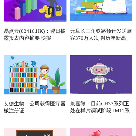
易点云(02416.HK)：翌日披
元旦长三角铁路预计发送旅
露报表内容摘要 快报
客370万人次 创历年新高_
艾德生物：公司获得医疗器
景嘉微：目前CH37系列正
械注册证
处在样片调试阶段 JM11系
列