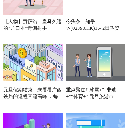
【人物】贡萨洛：皇马久违
今头条！知乎-
的“户口本”青训射手
W(02390.HK)1月2日耗资
11.12万美元回
元旦假期结束，来看看广西
重点聚焦!“冰雪+”“非遗
铁路的返程客流高峰→ 每
+”“体育+” 元旦旅游市