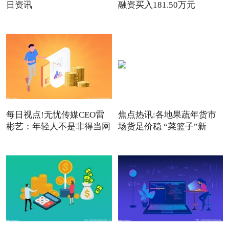
日资讯
融资买入181.50万元
每日视点!无忧传媒CEO雷
焦点热讯:各地果蔬年货市
彬艺：年轻人不是非得当网
场货足价稳 “菜篮子”新
红