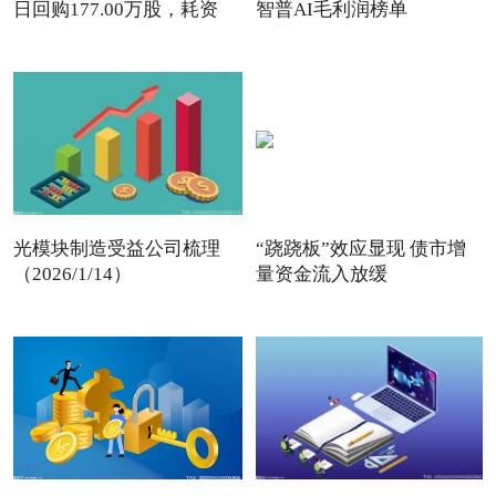
日回购177.00万股，耗资
智普AI毛利润榜单
497
光模块制造受益公司梳理
“跷跷板”效应显现 债市增
（2026/1/14）
量资金流入放缓