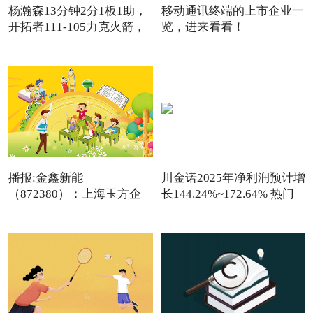
杨瀚森13分钟2分1板1助，
移动通讯终端的上市企业一
开拓者111-105力克火箭，
览，进来看看！
卡
（2026/1/9）
播报:金鑫新能
川金诺2025年净利润预计增
（872380）：上海玉方企
长144.24%~172.64% 热门
业管理咨询中
看点