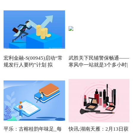
宏利金融-S(00945)启动“常
武胜关下民辅警保畅通——
规发行人要约”计划 拟
寒风中一站就是3个多小时|
平乐：古榕桂韵年味足_每
快讯:湖南天雁：2月13日获