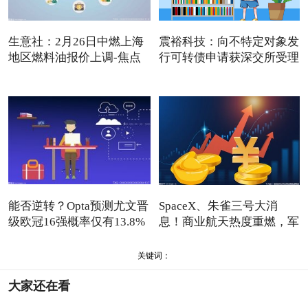
生意社：2月26日中燃上海
震裕科技：向不特定对象发
地区燃料油报价上调-焦点
行可转债申请获深交所受理
资
能否逆转？Opta预测尤文晋
SpaceX、朱雀三号大消
级欧冠16强概率仅有13.8%
息！商业航天热度重燃，军
工ET
关键词：
大家还在看