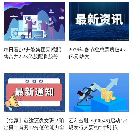
每日看点!升能集团完成配
2026年春节档总票房破43
售合共2.28亿股配售股份
亿元|热文
【独家】就这还像文班？珀
宏利金融-S(00945)启动“常
金勇士首秀12分低位能力全
规发行人要约”计划 拟