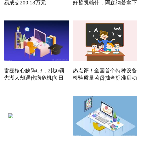
易成交200.18万元
好哲凯赖什，阿森纳若拿下
雷霆核心缺阵G3，2比0领
热点评！全国首个特种设备
先湖人却遇伤病危机|每日
检验质量监督抽查标准启动
焦点