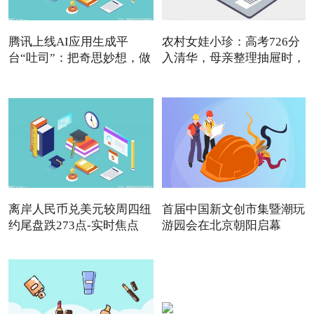
腾讯上线AI应用生成平
农村女娃小珍：高考726分
台“吐司”：把奇思妙想，做
入清华，母亲整理抽屉时，
成
离岸人民币兑美元较周四纽
首届中国新文创市集暨潮玩
约尾盘跌273点-实时焦点
游园会在北京朝阳启幕