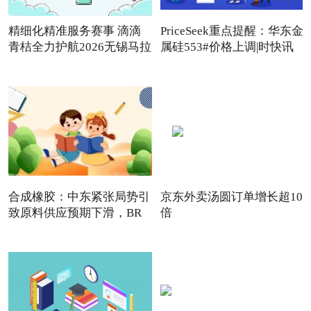
精细化精准服务赛事 滴滴
PriceSeek重点提醒：华东金
青桔全力护航2026无锡马拉
属硅553#价格上调|时快讯
合成橡胶：中东紧张局势引
京东外卖汤圆订单增长超10
致原料供应预期下滑，BR
倍
强