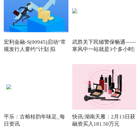
宏利金融-S(00945)启动“常
武胜关下民辅警保畅通——
规发行人要约”计划 拟
寒风中一站就是3个多小时|
平乐：古榕桂韵年味足_每
快讯:湖南天雁：2月13日获
日资讯
融资买入181.50万元