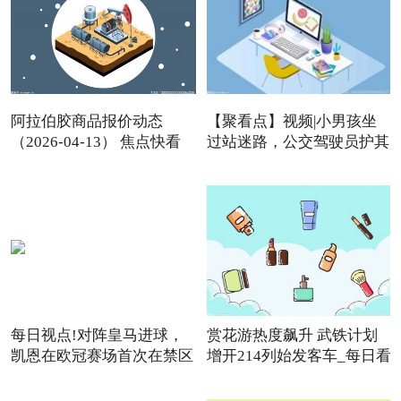
阿拉伯胶商品报价动态
【聚看点】视频|小男孩坐
（2026-04-13） 焦点快看
过站迷路，公交驾驶员护其
每日视点!对阵皇马进球，
赏花游热度飙升 武铁计划
凯恩在欧冠赛场首次在禁区
增开214列始发客车_每日看
点