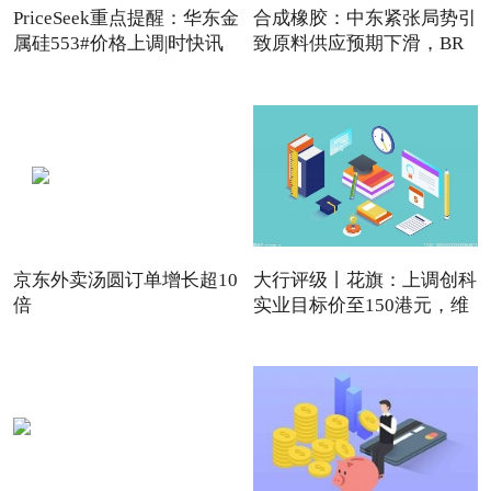
PriceSeek重点提醒：华东金
合成橡胶：中东紧张局势引
属硅553#价格上调|时快讯
致原料供应预期下滑，BR
强
京东外卖汤圆订单增长超10
大行评级丨花旗：上调创科
倍
实业目标价至150港元，维