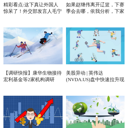
精彩看点:这下真让外国人
如果赵继伟离开辽篮，下赛
惊呆了！外交部发言人毛宁
季会去哪，依我分析，下家
【调研快报】康华生物接待
美股异动 | 英伟达
宏利基金等2家机构调研
(NVDA.US)盘中快速拉升现
涨近4%