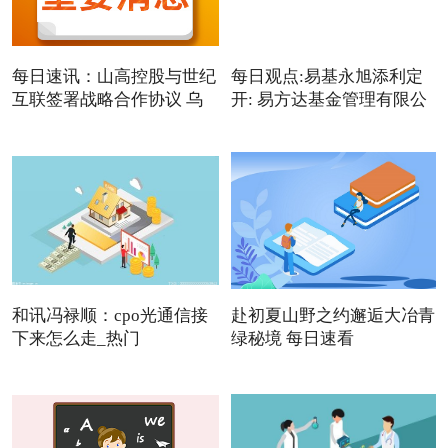
每日速讯：山高控股与世纪
每日观点:易基永旭添利定
互联签署战略合作协议 乌
开: 易方达基金管理有限公
和讯冯禄顺：cpo光通信接
赴初夏山野之约邂逅大冶青
下来怎么走_热门
绿秘境 每日速看