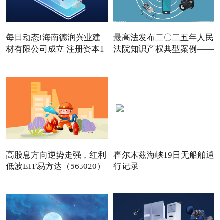
每日动态!海南德润兴业建
最高法发布二〇二五年人民
材有限公司成立 注册资本1
法院知识产权典型案例——
高股息方向逆势走强，红利
霍尔木兹海峡19日无船舶通
低波ETF易方达（563020）
行记录