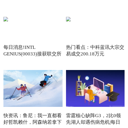
每日消息!INTL
热门看点：中科蓝讯大宗交
GENIUS(00033)接获联交所
易成交200.18万元
额外复牌指
快资讯：鲁尼：我一直都看
雷霆核心缺阵G3，2比0领
好哲凯赖什，阿森纳若拿下
先湖人却遇伤病危机|每日