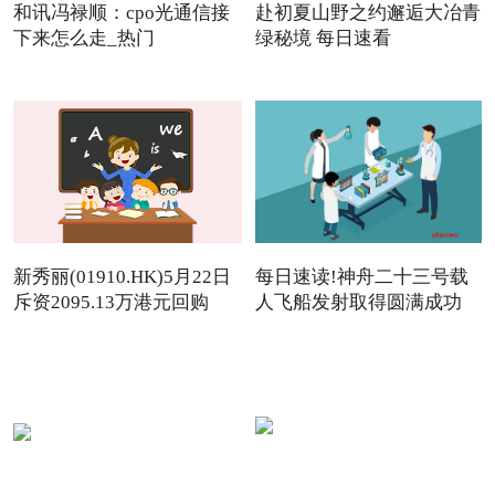
和讯冯禄顺：cpo光通信接
赴初夏山野之约邂逅大冶青
下来怎么走_热门
绿秘境 每日速看
新秀丽(01910.HK)5月22日
每日速读!神舟二十三号载
斥资2095.13万港元回购
人飞船发射取得圆满成功
142.