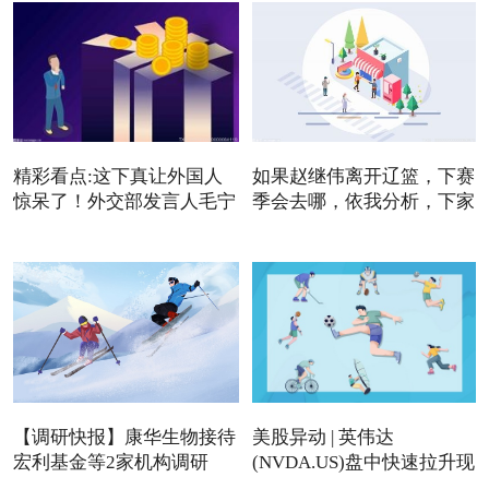
精彩看点:这下真让外国人
如果赵继伟离开辽篮，下赛
惊呆了！外交部发言人毛宁
季会去哪，依我分析，下家
【调研快报】康华生物接待
美股异动 | 英伟达
宏利基金等2家机构调研
(NVDA.US)盘中快速拉升现
涨近4%