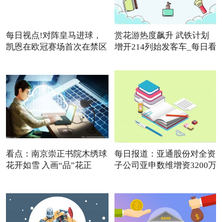
每日视点!对阵皇马进球，
赏花游热度飙升 武铁计划
凯恩在欧冠赛场首次在禁区
增开214列始发客车_每日看
点
看点：南京崇正书院木绣球
每日报道：亚通股份对全资
花开如雪 入画“品”花正
子公司亚申数维增资3200万