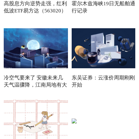
高股息方向逆势走强，红利
霍尔木兹海峡19日无船舶通
低波ETF易方达（563020）
行记录
冷空气要来了 安徽未来几
东吴证券：云涨价周期刚刚
天气温骤降，江南局地有大
开始