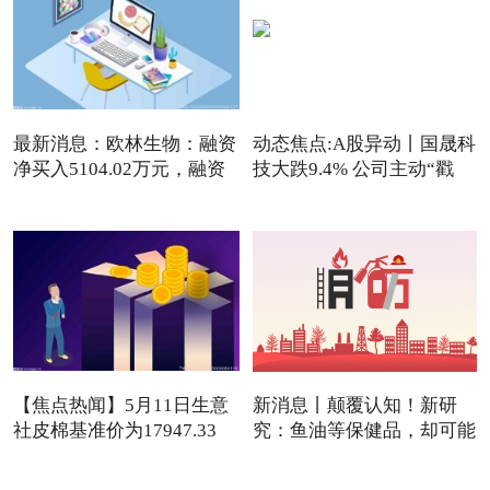
最新消息：欧林生物：融资
动态焦点:A股异动丨国晟科
净买入5104.02万元，融资
技大跌9.4% 公司主动“戳
【焦点热闻】5月11日生意
新消息丨颠覆认知！新研
社皮棉基准价为17947.33
究：鱼油等保健品，却可能
元/吨
是