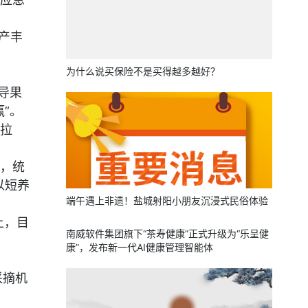
产丰
为什么说买保险不是买得越多越好？
导果
”。
拉
，统
以短养
端午遇上非遗！盐城射阳小朋友沉浸式民俗体验
上，目
南威软件集团旗下“茶寿健康”正式升级为“乐呈健
康”，发布新一代AI健康管理智能体
采摘机