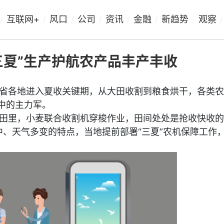
互联网+
风口
公司
资讯
金融
新趋势
观察
/
/
/
/
/
/
/
/
“三夏”生产护航农产品丰产丰收
省各地进入夏收关键期，从大田收割到粮食烘干，各类农
产中的主力军。
田里，小麦联合收割机穿梭作业，田间处处是抢收快收的
中、天气多变的特点，当地提前部署“三夏”农机保障工作