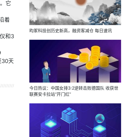
。它
沿着
昀冢科技创历史新高，融资客减仓 每日速讯
仪和3
9
30天
今日热议：中国女排3:2逆转击败德国队 收获世
联赛安卡拉站“开门红”