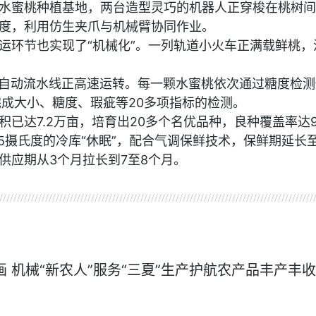
水蜜桃种植基地，两台造型灵巧的机器人正穿梭在桃树间
度，利用仿生夹爪与机械臂协同作业。
运环节也实现了“机械化”。一列轨道小火车正满载鲜桃，
条自动流水线正高速运转。每一颗水蜜桃依次通过糖度检测
完成大小、糖度、瑕疵等20多项指标的检测。
积已达7.2万亩，培育出20多个名优品种，良种覆盖率达
5摄氏度的冷库“休眠”，配合气调保鲜技术，保鲜期延长至
供应期从3个月拉长到7至8个月。
入画 机械“新农人”服务“三夏”生产护航农产品丰产丰收