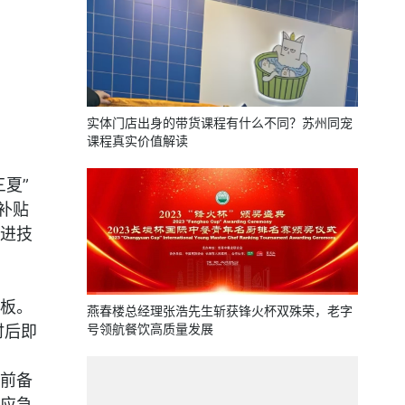
实体门店出身的带货课程有什么不同？苏州同宠
课程真实价值解读
夏”
补贴
进技
板。
燕春楼总经理张浩先生斩获锋火杯双殊荣，老字
号领航餐饮高质量发展
时后即
前备
应急