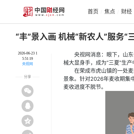
首页
焦点
财经
/
/
“丰”景入画 机械“新农人”服务
2026-06-23 1
央视网消息：眼下，山东
5:51:19
械大显身手，成为“三夏”生
央视网
在荣成市虎山镇的一处麦
分享
景象。针对2026年麦收期集
麦收进度不脱节。