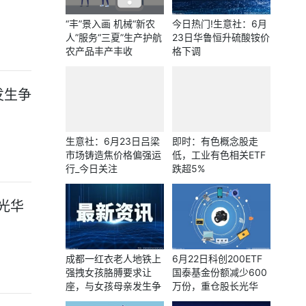
“丰”景入画 机械“新农
今日热门!生意社：6月
人”服务“三夏”生产护航
23日华鲁恒升硫酸铵价
农产品丰产丰收
格下调
发生争
生意社：6月23日吕梁
即时：有色概念股走
市场铸造焦价格偏强运
低，工业有色相关ETF
行_今日关注
跌超5%
长光华
成都一红衣老人地铁上
6月22日科创200ETF
强拽女孩胳膊要求让
国泰基金份额减少600
座，与女孩母亲发生争
万份，重仓股长光华
执，地铁回应：倡导尊
芯、腾景科技、炬光科