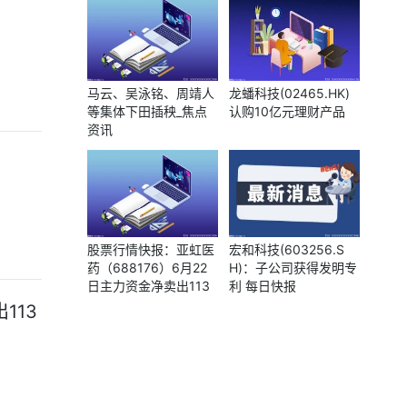
老爱幼，但没有强制要
技
求 焦点速读
马云、吴泳铭、周靖人
龙蟠科技(02465.HK)
等集体下田插秧_焦点
认购10亿元理财产品
资讯
股票行情快报：亚虹医
宏和科技(603256.S
药（688176）6月22
H)：子公司获得发明专
日主力资金净卖出113
利 每日快报
1.49万元_快看
113