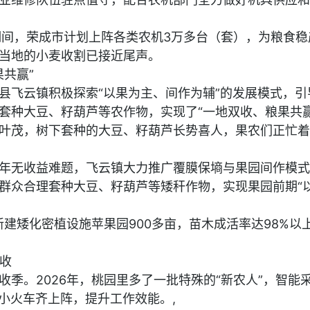
”期间，荣成市计划上阵各类农机3万多台（套），为粮食稳
当地的小麦收割已接近尾声。
果共赢”
县飞云镇积极探索“以果为主、间作为辅”的发展模式，引
套种大豆、籽葫芦等农作物，实现了“一地双收、粮果共赢
叶茂，树下套种的大豆、籽葫芦长势喜人，果农们正忙着
年无收益难题，飞云镇大力推广覆膜保墒与果园间作模式
群众合理套种大豆、籽葫芦等矮秆作物，实现果园前期“
新建矮化密植设施苹果园900多亩，苗木成活率达98%以
丰收
收季。2026年，桃园里多了一批特殊的“新农人”，智能
输小火车齐上阵，提升工作效能。,