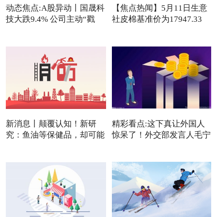
动态焦点:A股异动丨国晟科
【焦点热闻】5月11日生意
技大跌9.4% 公司主动“戳
社皮棉基准价为17947.33
元/吨
新消息丨颠覆认知！新研
精彩看点:这下真让外国人
究：鱼油等保健品，却可能
惊呆了！外交部发言人毛宁
是