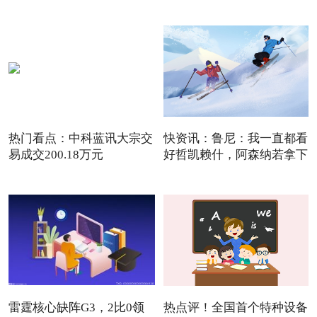
额外复牌指
热门看点：中科蓝讯大宗交
快资讯：鲁尼：我一直都看
易成交200.18万元
好哲凯赖什，阿森纳若拿下
雷霆核心缺阵G3，2比0领
热点评！全国首个特种设备