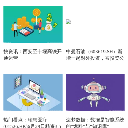
快资讯：西安至十堰高铁开
中曼石油（603619.SH）新
通运营
增一起对外投资，被投资公
热门看点：瑞慈医疗
达梦数据：数据是智能系统
(01526.HK)6月29日耗资3.5
的“燃料”与“知识库”