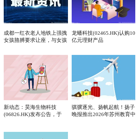
成都一红衣老人地铁上强拽
龙蟠科技(02465.HK)认购10
女孩胳膊要求让座，与女孩
亿元理财产品
新动态：昊海生物科技
骐骥逐光、扬帆起航！扬子
(06826.HK)发布公告，于
晚报推出2026年苏州教育中
2026年