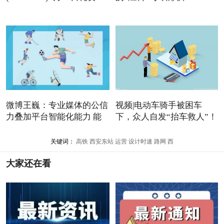
万港元
微博王巍：专业媒体的公信
视频|电动车骑手被困车
力叠加平台智能化能力 能
下，众人自发“抬车救人”！
_
关键词：
高铁
西安东站
运营
设计时速
路网
西
大家还在看