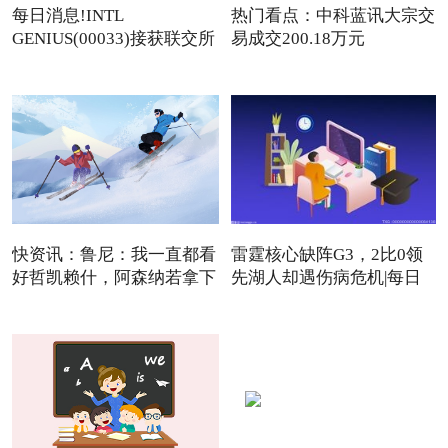
每日消息!INTL
热门看点：中科蓝讯大宗交
GENIUS(00033)接获联交所
易成交200.18万元
额外复牌指
快资讯：鲁尼：我一直都看
雷霆核心缺阵G3，2比0领
好哲凯赖什，阿森纳若拿下
先湖人却遇伤病危机|每日
焦点