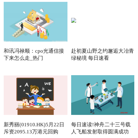
和讯冯禄顺：cpo光通信接
赴初夏山野之约邂逅大冶青
下来怎么走_热门
绿秘境 每日速看
新秀丽(01910.HK)5月22日
每日速读!神舟二十三号载
斥资2095.13万港元回购
人飞船发射取得圆满成功