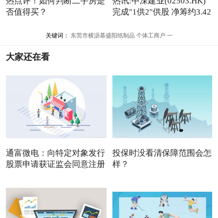
热点评！如何判断二手房是
热讯:中深建业(02503.HK)
否值得买？
完成"1供2"供股 净筹约3.42
亿港元
关键词：
东莞市横沥慕盛阳纸制品
个体工商户
一
大家还在看
通富微电：向特定对象发行
投保时没看清保障范围会怎
股票申请获证监会同意注册
样？