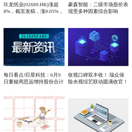
玖龙纸业(02689.HK)涨超
豪森智能：二级市场股价表
8%，截至发稿，涨8.05%，
现受多种因素综合影响
报7
每日看点!巨星科技：6月9
收视口碑双丰收！ 瑞众保
日董秘周思远增持股份合计
险央视综艺联动圆满收官！
3