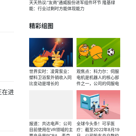
天天热议:“友商”通威股份进军组件环节 隆基绿
能：行业过剩时方能体现能力
精彩组图
世界实时：凌霄泵业：
观焦点：科力尔：伺服
塑料卫浴泵外销收入同
电机是机器人的核心部
比变动是增长的
件之一，公司的伺服电
机已经达到同行业的领
正在进
先水平，并实现了进口
替代
报道：共达电声：公司
全球今头条！可孚医
目前使用在VR领域的主
疗：截至2022年8月19
要产品是PCBA，麦克
日，公司股东总户数约