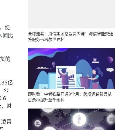
月，您
全球速看：海信集团总裁贾少谦：海信智能交通
入同比
将服务卡塔尔世界杯
发货的
35亿
度，公
即时看！中老铁路开通9个月：跨境运输货品从
.6
百余种提升至千余种
元，财
，凌霄
健