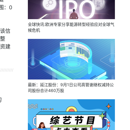
围：0
全球快讯:欧洲专家分享能源转型经验应对全球气
候危机
该信
整
资建
最新：延江股份：9月1日公司高管谢继权减持公
司股份合计460万股
的