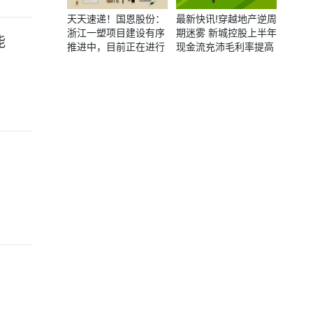
天天速递！国恩股份：
最新快讯!穿越地产逆周
浙江一塑项目建设有序
期迷雾 新城控股上半年
能
推进中，目前正在进行
现金流充沛毛利率提高
生产线设备安装、调试
工作，并逐步开始试车