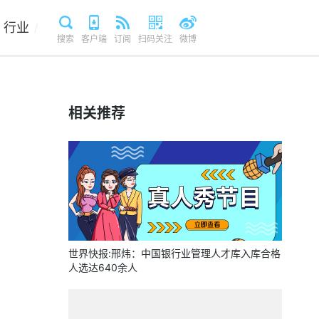
行业
/
搜索
客户端
订阅
扫码关注
微博
相关推荐
世界快报:邢炜：中国银行业管理人才库入库合格
人选达640余人