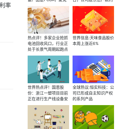
利率
风、喇叭等产品亦可应
25000户
用在这一领域
热点评！多家企业抢抓
世界信息:天味食品股价
电池回收风口，行业正
本周上涨近6%
处于长景气周期起跑点
世界热点评！国恩股
全球热议:恒实科技：公
份：浙江一塑项目目前
司已形成自主知识产权
正在进行生产线设备安
的系列产品
装、调试工作 并逐步开
始试车