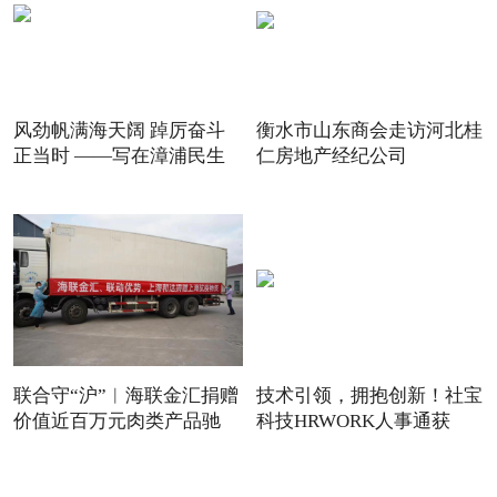
风劲帆满海天阔 踔厉奋斗
衡水市山东商会走访河北桂
正当时 ——写在漳浦民生
仁房地产经纪公司
联合守“沪”︱海联金汇捐赠
技术引领，拥抱创新！社宝
价值近百万元肉类产品驰
科技HRWORK人事通获
得“20