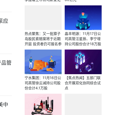
泵应
热点聚焦：又一批獐子
晶丰明源：11月17日公
岛股民索赔案将于近期
司高管汪星辰、李宁增
开庭 投资者仍可报名参
持公司股份合计18万股
与
产品管
宁水集团：11月16日公
【焦点热闻】五部门联
司高管徐云减持公司股
合开展双化协同综合试
份合计4.1万股
点
美中