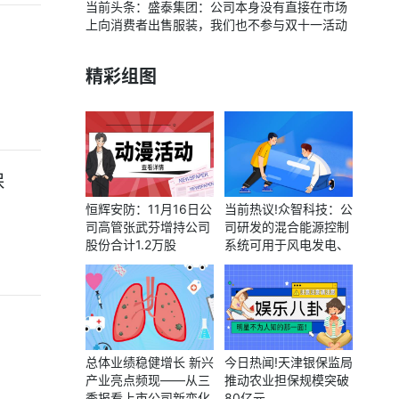
当前头条：盛泰集团：公司本身没有直接在市场
上向消费者出售服装，我们也不参与双十一活动
精彩组图
保
恒辉安防：11月16日公
当前热议!众智科技：公
司高管张武芬增持公司
司研发的混合能源控制
股份合计1.2万股
系统可用于风电发电、
光伏发电，船用控制系
统可用于近海风电
总体业绩稳健增长 新兴
今日热闻!天津银保监局
产业亮点频现——从三
推动农业担保规模突破
季报看上市公司新变化
80亿元