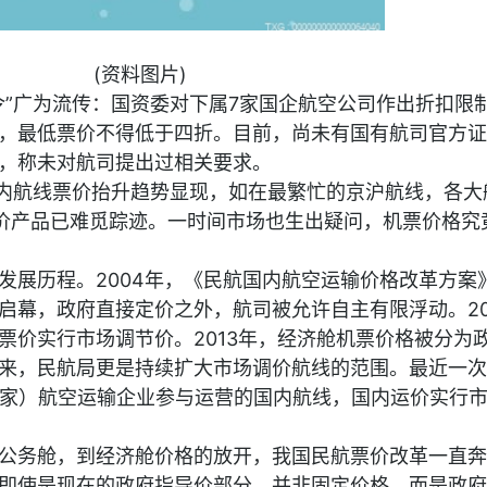
(资料图片)
令”广为流传：国资委对下属7家国企航空公司作出折扣限
，最低票价不得低于四折。目前，尚未有国有航司官方证
，称未对航司提出过相关要求。
国内航线票价抬升趋势显现，如在最繁忙的京沪航线，各大
价产品已难觅踪迹。一时间市场也生出疑问，机票价格究
发展历程。2004年，《民航国内航空运输价格改革方案
启幕，政府直接定价之外，航司被允许自主有限浮动。20
票价实行市场调节价。2013年，经济舱机票价格被分为
来，民航局更是持续扩大市场调价航线的范围。最近一次
含3家）航空运输企业参与运营的国内航线，国内运价实行
公务舱，到经济舱价格的放开，我国民航票价改革一直奔
即使是现在的政府指导价部分，并非固定价格，而是政府