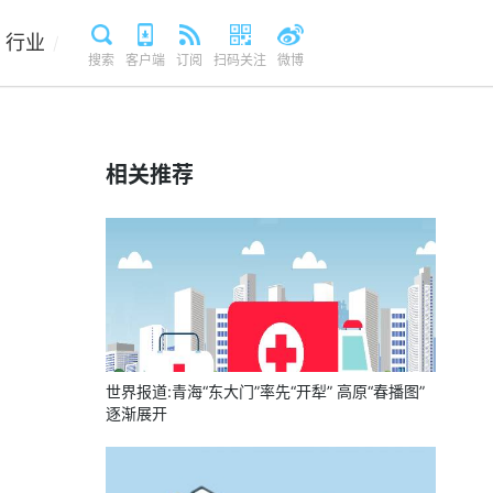
行业
/
搜索
客户端
订阅
扫码关注
微博
相关推荐
世界报道:青海“东大门”率先“开犁” 高原“春播图”
逐渐展开