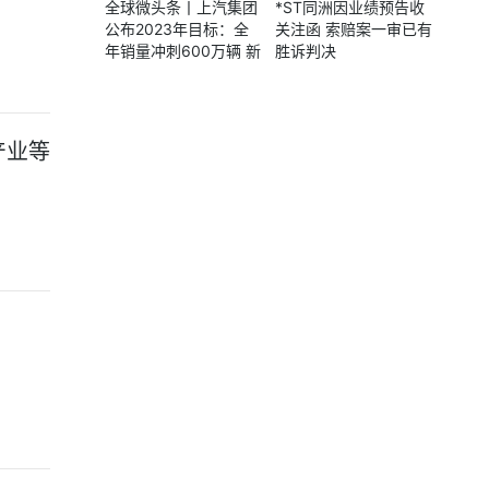
全球微头条丨上汽集团
*ST同洲因业绩预告收
公布2023年目标：全
关注函 索赔案一审已有
年销量冲刺600万辆 新
胜诉判决
能源车比重达25%
产业等