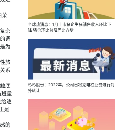
白菜
全球热消息：1月上市猪企生猪销售收入环比下
降 猪价环比普降同比齐增
复杂
的调
是为
性旅
关系
杉杉股份：2022年，公司已将充电桩业务进行对
触底
外转让
航班量
供给逐
正是
感的