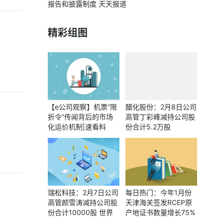
报告和披露制度 天天报道
精彩组图
【e公司观察】机票“限
醋化股份：2月8日公司
折令”传闻背后的市场
高管丁彩峰减持公司股
化运价机制|速看料
份合计5.2万股
瑞松科技：2月7日公司
每日热门：今年1月份
高管颜雪涛减持公司股
天津海关签发RCEP原
份合计10000股 世界
产地证书数量增长75%
观察