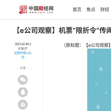
首页
焦点
财经
/
/
【e公司观察】机票“限折令”传
2023-02-09 2
（原标题：【e公司观察
0:28:37
证券时报·e公
司
分享