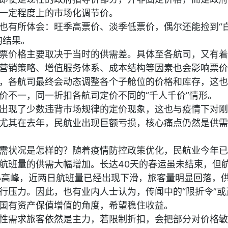
一定程度上的市场化调节价。
也有所体会：旺季高票价、淡季低票价，偶尔还能捡到“
的结果。
票价格主要取决于当时的供需差。具体至各航司，又有着
营销策略、增值服务体系、成本结构等因素也会影响票价
，各航司最终会动态调整各个子舱位的价格和库存，这也
价不一，同一折扣各航司定价不同的“千人千价”情形。
出现了少数违背市场规律的定价现象，这也与疫情下对刚
尤其在去年，民航业出现巨额亏损，核心痛点仍然是供需
需状况是怎样的？随着疫情防控政策优化，民航业今年已
航班量的供需大幅增加。长达40天的春运虽未结束，但
小高峰，近两日航班量已经出现下滑，旅客量明显回落，
行压力。因此，也有业内人士认为，传闻中的“限折令”或
国有资产保值增值的角度，希望稳住收益。
性需求旅客依然是主力，若限制折扣，会把部分对价格敏