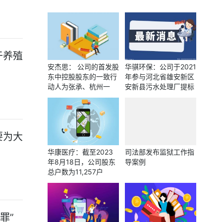
于养殖
安杰思： 公司的首发股
华骐环保：公司于2021
东中控股股东的一致行
年参与河北省雄安新区
动人为张承、杭州一
安新县污水处理厂提标
嘉、宁波鼎杰、宁波嘉
改造工程，目前暂无其
一
他雄安新区项目
要为大
华康医疗：截至2023
司法部发布监狱工作指
年8月18日，公司股东
导案例
总户数为11,257户
罪”