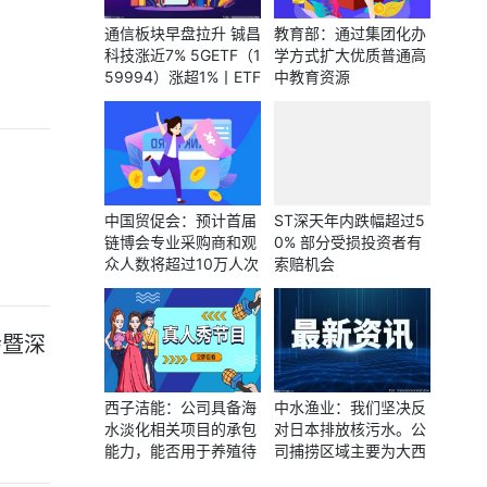
通信板块早盘拉升 铖昌
教育部：通过集团化办
科技涨近7% 5GETF（1
学方式扩大优质普通高
59994）涨超1%丨ETF
中教育资源
观察
中国贸促会：预计首届
ST深天年内跌幅超过5
链博会专业采购商和观
0% 部分受损投资者有
众人数将超过10万人次
索赔机会
会暨深
西子洁能：公司具备海
中水渔业：我们坚决反
水淡化相关项目的承包
对日本排放核污水。公
能力，能否用于养殖待
司捕捞区域主要为大西
进一步论证
洋、太平洋和印度洋