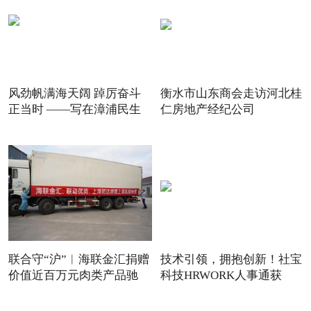
风劲帆满海天阔 踔厉奋斗
衡水市山东商会走访河北桂
正当时 ——写在漳浦民生
仁房地产经纪公司
联合守“沪”︱海联金汇捐赠
技术引领，拥抱创新！社宝
价值近百万元肉类产品驰
科技HRWORK人事通获
得“20