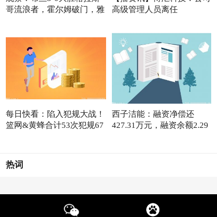
哥流浪者，霍尔姆破门，雅
高级管理人员离任
每日快看：陷入犯规大战！
西子洁能：融资净偿还
篮网&黄蜂合计53次犯规67
427.31万元，融资余额2.29
亿元
热词