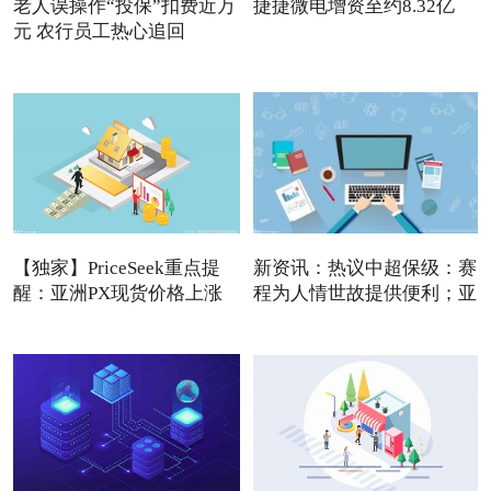
老人误操作“投保”扣费近万
捷捷微电增资至约8.32亿
元 农行员工热心追回
【独家】PriceSeek重点提
新资讯：热议中超保级：赛
醒：亚洲PX现货价格上涨
程为人情世故提供便利；亚
利