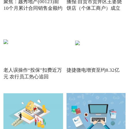
聚焦：越秀地产(00123)前
播报:自贡市贡井区王婆烧
10个月累计合同销售金额约
饼店（个体工商户）成立
老人误操作“投保”扣费近万
捷捷微电增资至约8.32亿
元 农行员工热心追回