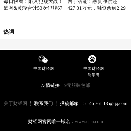
每日快看：陷入犯规大战！
西子洁能：融资净偿还
篮网&黄蜂合计53次犯规67
427.31万元，融资余额2.29
亿元
热词
中国财经网
中国财经网
熊掌号
友情链接：
9元服装包邮
关于财经网
┊ 联系我们 ┊ 投稿邮箱：5 146 761 13 @qq.com
财经网官网唯一域名：
www.cjcn.com