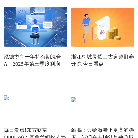
泓德悦享一年持有期混合
浙江柯城灵鹫山古道越野赛
A：2025年第三季度利润
开跑 今日看点
489.3
每日看点!东方财富
韩鹏：会给海港上更高的强
(300059)：基金代销收入环
度，我们在主场就是要争取