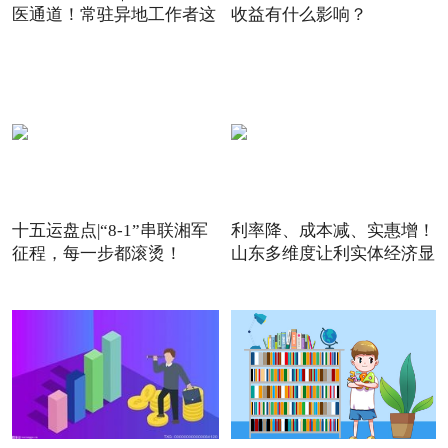
医通道！常驻异地工作者这
收益有什么影响？
十五运盘点|“8-1”串联湘军
利率降、成本减、实惠增！
征程，每一步都滚烫！
山东多维度让利实体经济显