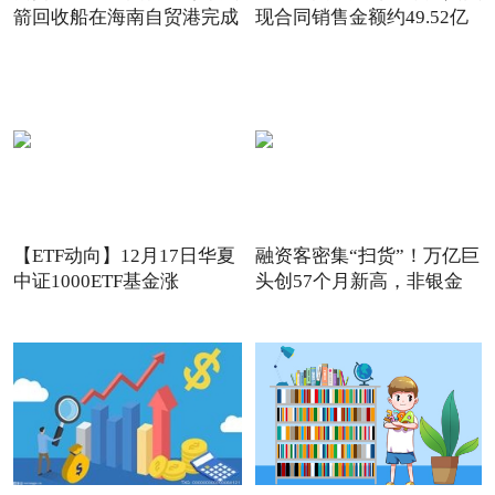
箭回收船在海南自贸港完成
现合同销售金额约49.52亿
【ETF动向】12月17日华夏
融资客密集“扫货”！万亿巨
中证1000ETF基金涨
头创57个月新高，非银金
1.32%，