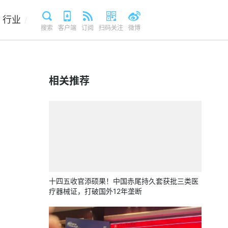
行业
/
搜索
客户端
订阅
扫码关注
微博
相关推荐
十四五收官添硕果！中国赤尾持久套获批三类医
疗器械证，打破国外12年垄断