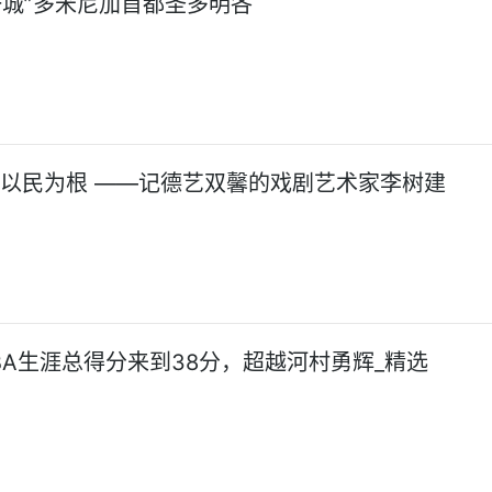
一城”多米尼加首都圣多明各
 以民为根 ——记德艺双馨的戏剧艺术家李树建
BA生涯总得分来到38分，超越河村勇辉_精选