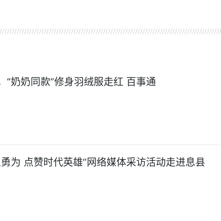
，“奶奶同款”修身羽绒服走红 百事通
义勇为 点赞时代英雄”网络媒体采访活动走进息县