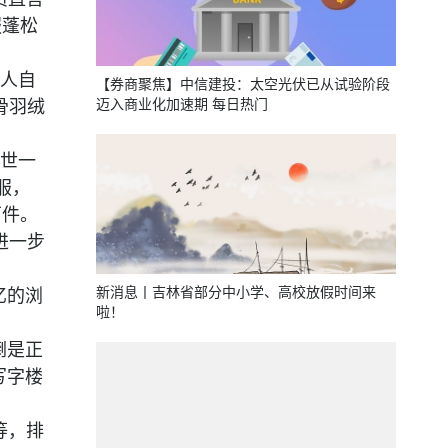
服蓬松
人自
【券商聚焦】中信建投：太空光伏已从试验阶段
迈入商业化加速期 每日热门
骨羽绒
世一
服，
万件。
进一步
新消息丨吉林省部分中小学、高校放假时间来
亿的浏
啦！
倒是正
写字楼
等，排