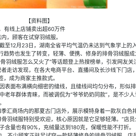
【资料图】
，有线上店铺卖出超60万件
饰店内，顾客在试穿羽绒服。
截至12月23日，湖南全省平均气温仍未达到气象学上的
流行趋势也发生了转变，轻薄、便携、修身的排骨羽绒服成
款排骨羽绒服怎么又火了”等话题登上热搜榜单，引发网友关
报记者走访发现，在各大电商平台、直播间及长沙线下门店
标签，成为商家主推款式。
因表面布满横向细密的缝线，且缝线间均匀分布，形似排
中老年群体青睐，而被调侃为“爷爷奶奶同款”，是不少人
。
勤四季汇商场内的那夏古门店外，展示模特身着一款灰白色
排骨羽绒服特别受欢迎，核心原因就是它足够轻薄。”店员
子含量也有90%，充绒量达到180克，保暖性能不打折。
n门店内，不少顾客正驻足试穿一款轻薄修身的排骨羽绒服。店