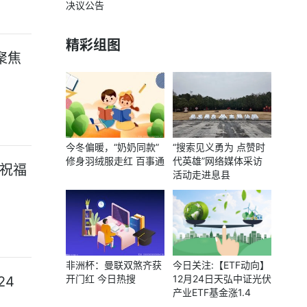
决议公告
精彩组图
聚焦
今冬偏暖，“奶奶同款”
“搜索见义勇为 点赞时
修身羽绒服走红 百事通
代英雄”网络媒体采访
祝福
活动走进息县
非洲杯：曼联双煞齐获
今日关注:【ETF动向】
开门红 今日热搜
12月24日天弘中证光伏
24
产业ETF基金涨1.4
9%，份额减少4500万