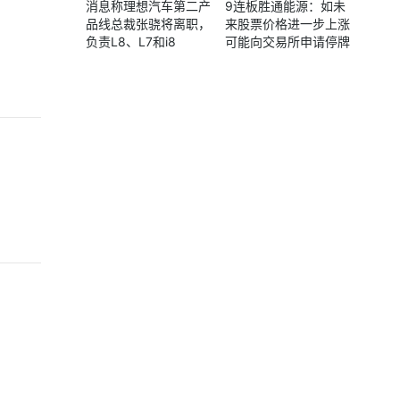
消息称理想汽车第二产
9连板胜通能源：如未
品线总裁张骁将离职，
来股票价格进一步上涨
负责L8、L7和i8
可能向交易所申请停牌
核查