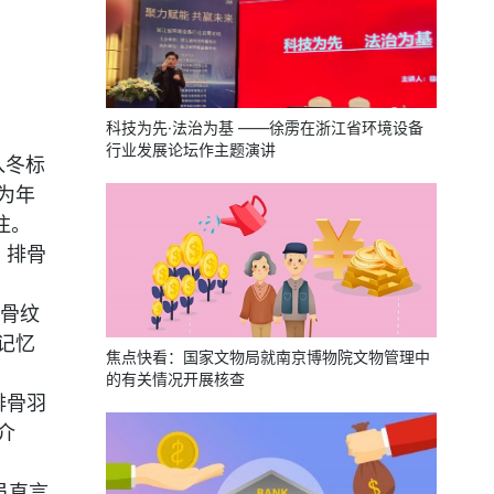
科技为先·法治为基 ——徐雳在浙江省环境设备
行业发展论坛作主题演讲
入冬标
为年
注。
，排骨
骨纹
记忆
焦点快看：国家文物局就南京博物院文物管理中
的有关情况开展核查
排骨羽
介
员直言