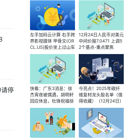
份
左手加码云计算 右手跨
12月24日人民币对美元
8
界影视媒体 甲骨文(OR
中间价报7.0471 上调5
CL.US)股价坐上过山车
2个基点-重点聚焦
今年振幅达191%-要闻
速递
快看：广东3消息：徐
今亮点！2025年碳纤
申请停
杰宵夜被偶遇，胡明轩
维复材龙头股名单（值
回应休息，杜锋祝福徐
得收藏）（12月24日）
昕