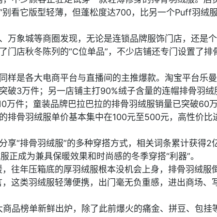
别看它版型轻薄，但蓬松度达700，比另一个Puff羽绒
、万象城等商圈发现，无论是连锁品牌服饰门店，还是个
了门店秋冬陈列的“C位单品”，不少店铺还专门设置了排
同样是各大电商平台与直播间的主推爆款。淘宝平台乐曼
突破3万件；另一店铺主打90%绒子含量的连帽排骨羽绒
10万件；童装品牌巴拉巴拉的排骨羽绒服销量已突破60
的排骨羽绒服单价基本集中在100元至500元，高性价比
分享“排骨羽绒服”的多种穿搭方式，相关词条累计获得2
绒服正成为兼具保暖效果和时尚感的冬季穿搭“利器”。
暖，往年压箱底的厚羽绒服根本没机会上身，排骨羽绒服
言，这类羽绒服轻薄便携，出门毫无负重感，进出商场、
十大商品榜单新鲜出炉，除了此前爆火的痛金、拼豆、包挂