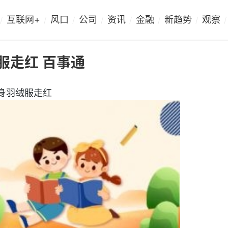
互联网+
风口
公司
资讯
金融
新趋势
观察
/
/
/
/
/
/
/
/
服走红 百事通
修身羽绒服走红