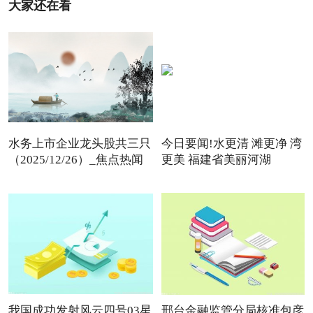
大家还在看
水务上市企业龙头股共三只
今日要闻!水更清 滩更净 湾
（2025/12/26）_焦点热闻
更美 福建省美丽河湖
我国成功发射风云四号03星
邢台金融监管分局核准包彦