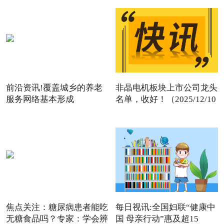
前沿资讯!覆盖城乡的养老
非晶电机板块上市公司龙头
服务网络基本形成
名单，收好！（2025/12/10
焦点关注：糖尿病患者能吃
每日视讯:全国妇联“健康中
无糖食品吗？专家：学会辨
国 母亲行动”惠及超15