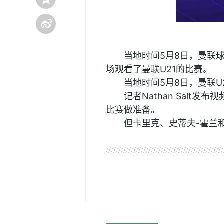
当地时间5月8日，曼联
场观看了曼联U21的比赛。
当地时间5月8日，曼联U
记者Nathan Sal
比赛做准备。
但卡里克、史蒂夫-霍兰
关键词：
曼联
曼城
英超