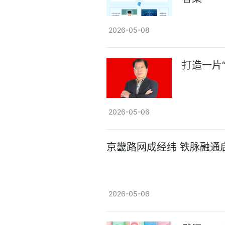
2026-05-08
打造一片
2026-05-06
京畿路网成经纬 铁脉融通
2026-05-06