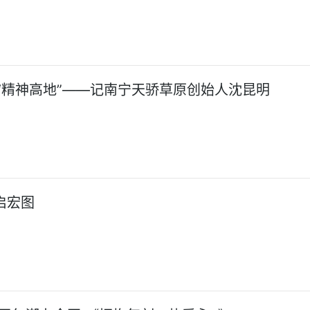
“精神高地”——记南宁天骄草原创始人沈昆明
启宏图