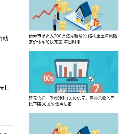
债券市场迈入200万亿元新阶段 结构重塑与风险
色动
定价体系加快完善|每日时讯
每日
建元信托一季度净利10.18亿元，营业总收入同
比下降38.8% 焦点快报