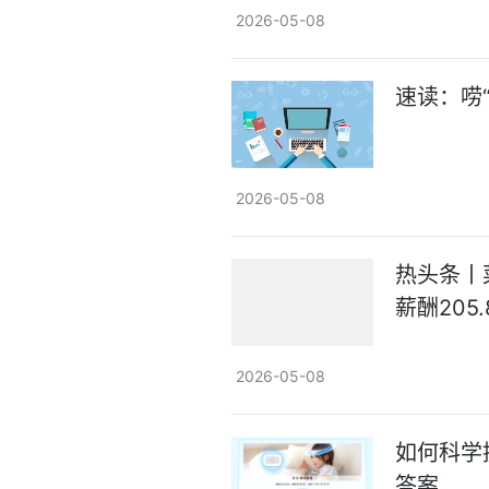
2026-05-08
速读：唠
2026-05-08
热头条丨菜
薪酬205.
2026-05-08
如何科学
答案