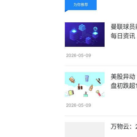
为你推荐
曼联球员
每日资讯
2026-05-09
美股异动 |
盘初跌超1
2026-05-09
万物云：2