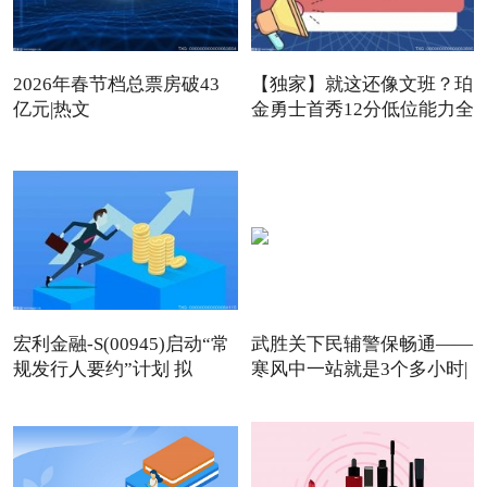
2026年春节档总票房破43
【独家】就这还像文班？珀
亿元|热文
金勇士首秀12分低位能力全
宏利金融-S(00945)启动“常
武胜关下民辅警保畅通——
规发行人要约”计划 拟
寒风中一站就是3个多小时|