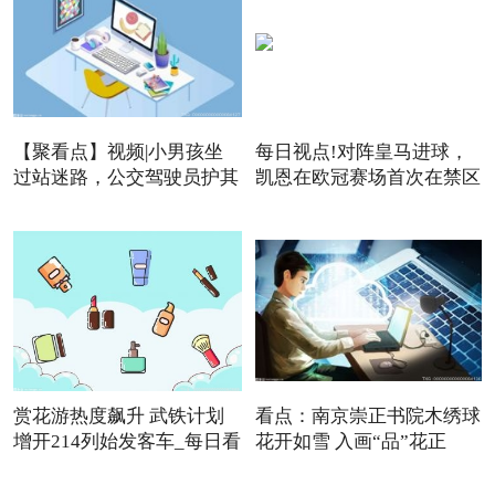
【聚看点】视频|小男孩坐
每日视点!对阵皇马进球，
过站迷路，公交驾驶员护其
凯恩在欧冠赛场首次在禁区
赏花游热度飙升 武铁计划
看点：南京崇正书院木绣球
增开214列始发客车_每日看
花开如雪 入画“品”花正
点