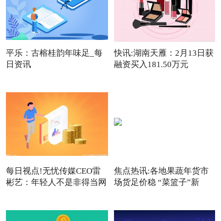
平乐：古榕桂韵年味足_每
快讯:湖南天雁：2月13日获
日资讯
融资买入181.50万元
每日视点!无忧传媒CEO雷
焦点热讯:各地果蔬年货市
彬艺：年轻人不是非得当网
场货足价稳 “菜篮子”新
红