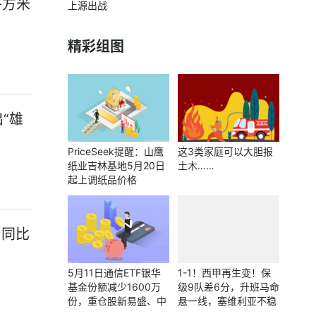
平方米
上源出战
精彩组图
“雄
PriceSeek提醒：山鹰
这3类家庭可以大胆报
纸业吉林基地5月20日
土木……
起上调纸品价格
，同比
5月11日通信ETF银华
1-1！西甲再生变！保
基金份额减少1600万
级9队差6分，升班马命
份，重仓股新易盛、中
悬一线，塞维利亚不稳
际旭创、立讯精密|今