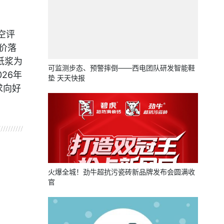
空评
价落
纸浆为
可监测步态、预警摔倒——西电团队研发智能鞋
26年
垫 天天快报
求向好
火爆全城！劲牛超抗污瓷砖新品牌发布会圆满收
官