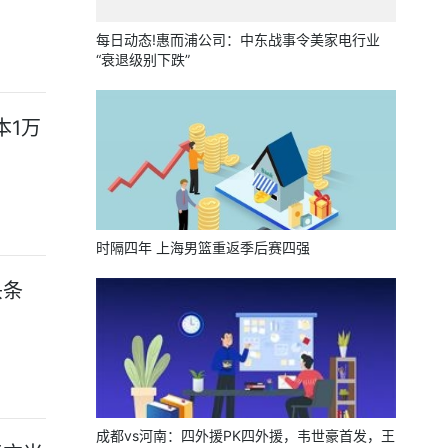
每日动态!惠而浦公司：中东战事令美家电行业
“衰退级别下跌”
本1万
时隔四年 上海男篮重返季后赛四强
头条
成都vs河南：四外援PK四外援，韦世豪首发，王