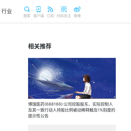
行业
/
搜索
客户端
订阅
扫码关注
微博
相关推荐
博瑞医药(688166):公司控股股东、实际控制人
及其一致行动人持股比例被动稀释触及1%刻度的
提示性公告