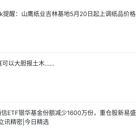
Seek提醒：山鹰纸业吉林基地5月20日起上调纸品价格
庭可以大胆报土木……
日通信ETF银华基金份额减少1600万份，重仓股新易
立讯精密|今日精选