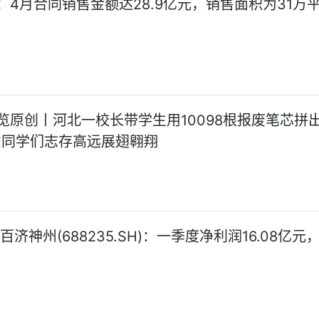
：4月合同销售金额达28.9亿元，销售面积为31万
览原创丨河北一校长带学生用10098根报废笔芯拼出
意同学们志存高远展翅翱翔
百济神州(688235.SH)：一季度净利润16.08亿元