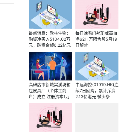
日精选
最新消息：欧林生物：
每日速看![快讯]威高血
融资净买入5104.02万
净6211万限售股5月19
元，融资余额6.22亿元
日解禁
高碑店市新城棠溪坊箱
中远海控(01919.HK)连
包皮具厂（个体工商
续7日回购，累计斥资
户）成立 注册资本1万
2.13亿港元 微头条
人民币