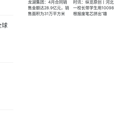
龙湖集团：4月合同销
时讯：纵览原创丨河北
售金额达28.9亿元，销
一校长带学生用10098
售面积为31万平方米
根报废笔芯拼出“雄
每日报道
鹰”，寓意同学们志存
全球
高远展翅翱翔