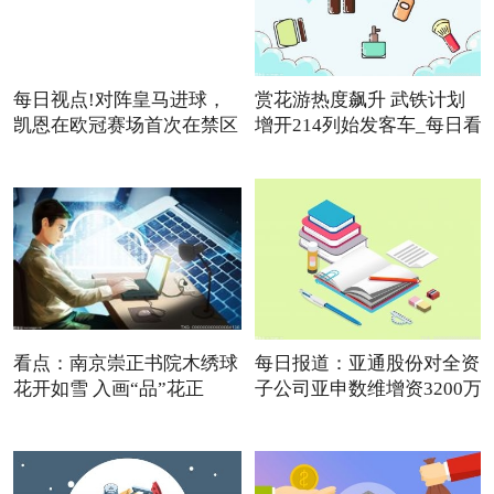
每日视点!对阵皇马进球，
赏花游热度飙升 武铁计划
凯恩在欧冠赛场首次在禁区
增开214列始发客车_每日看
点
看点：南京崇正书院木绣球
每日报道：亚通股份对全资
花开如雪 入画“品”花正
子公司亚申数维增资3200万