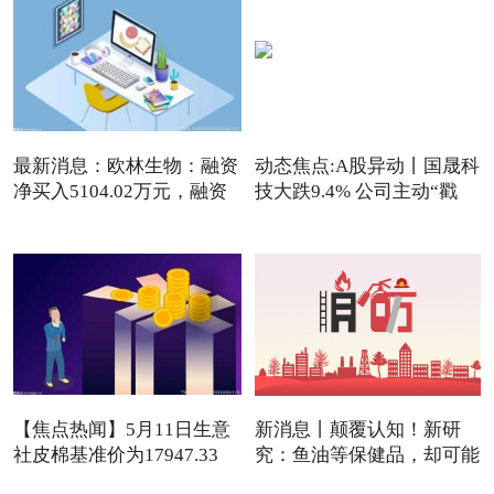
最新消息：欧林生物：融资
动态焦点:A股异动丨国晟科
净买入5104.02万元，融资
技大跌9.4% 公司主动“戳
【焦点热闻】5月11日生意
新消息丨颠覆认知！新研
社皮棉基准价为17947.33
究：鱼油等保健品，却可能
元/吨
是