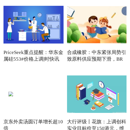
PriceSeek重点提醒：华东金
合成橡胶：中东紧张局势引
属硅553#价格上调|时快讯
致原料供应预期下滑，BR
强
京东外卖汤圆订单增长超10
大行评级丨花旗：上调创科
倍
实业目标价至150港元，维