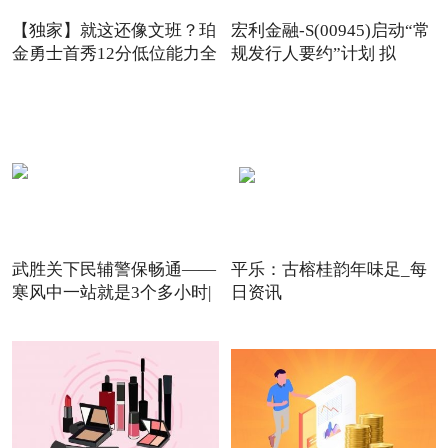
【独家】就这还像文班？珀
宏利金融-S(00945)启动“常
金勇士首秀12分低位能力全
规发行人要约”计划 拟
武胜关下民辅警保畅通——
平乐：古榕桂韵年味足_每
寒风中一站就是3个多小时|
日资讯