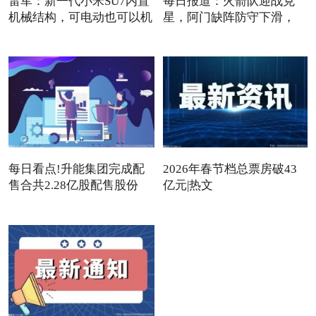
雷军：新一代小米SU7内置
每日报道：火箭队迎战克
机械结构，可电动也可以机
星，阿门缺阵防守下滑，
12+3
每日看点!升能集团完成配
2026年春节档总票房破43
售合共2.28亿股配售股份
亿元|热文