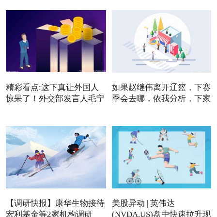
精彩看点:这下真让外国人
如果赵继伟离开辽篮，下赛
惊呆了！外交部发言人毛宁
季会去哪，依我分析，下家
【调研快报】康华生物接待
美股异动 | 英伟达
宏利基金等2家机构调研
(NVDA.US)盘中快速拉升现