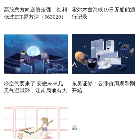
高股息方向逆势走强，红利
霍尔木兹海峡19日无船舶通
低波ETF易方达（563020）
行记录
冷空气要来了 安徽未来几
东吴证券：云涨价周期刚刚
天气温骤降，江南局地有大
开始