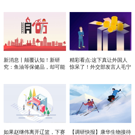
元/吨
新消息丨颠覆认知！新研
精彩看点:这下真让外国人
究：鱼油等保健品，却可能
惊呆了！外交部发言人毛宁
是
如果赵继伟离开辽篮，下赛
【调研快报】康华生物接待