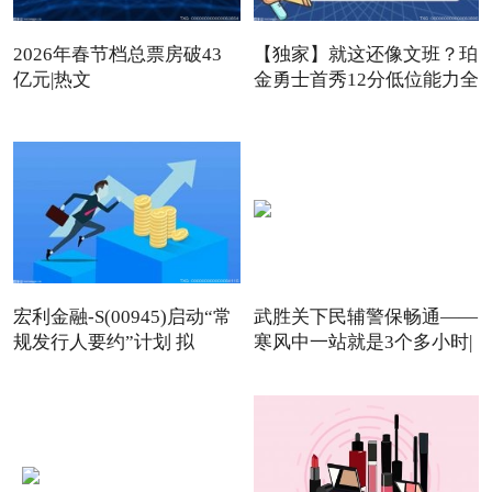
2026年春节档总票房破43
【独家】就这还像文班？珀
亿元|热文
金勇士首秀12分低位能力全
宏利金融-S(00945)启动“常
武胜关下民辅警保畅通——
规发行人要约”计划 拟
寒风中一站就是3个多小时|