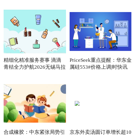
精细化精准服务赛事 滴滴
PriceSeek重点提醒：华东金
青桔全力护航2026无锡马拉
属硅553#价格上调|时快讯
合成橡胶：中东紧张局势引
京东外卖汤圆订单增长超10