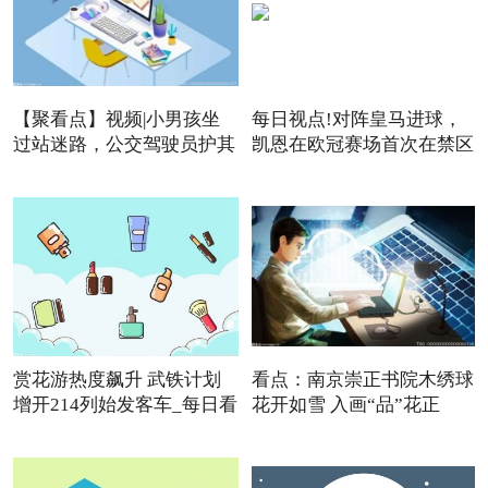
【聚看点】视频|小男孩坐
每日视点!对阵皇马进球，
过站迷路，公交驾驶员护其
凯恩在欧冠赛场首次在禁区
赏花游热度飙升 武铁计划
看点：南京崇正书院木绣球
增开214列始发客车_每日看
花开如雪 入画“品”花正
点