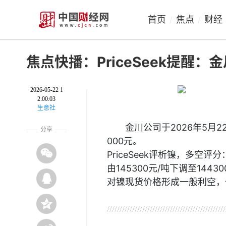
首页
焦点
财经
/
/
焦点快播：PriceSeek提醒：
2026-05-22 1
2:00:03
生意社
金川公司于2026年5月2
分享
000元。
PriceSeek评析镍，多
由145300元/吨下调至14
对镍现货价格形成一般利空，
关键词：
镍