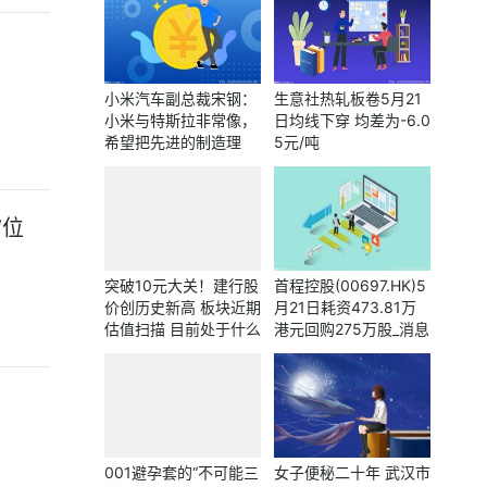
小米汽车副总裁宋钢：
生意社热轧板卷5月21
小米与特斯拉非常像，
日均线下穿 均差为-6.0
希望把先进的制造理
5元/吨
念、制造体系和制造技
术带到小米
“位
突破10元大关！建行股
首程控股(00697.HK)5
价创历史新高 板块近期
月21日耗资473.81万
估值扫描 目前处于什么
港元回购275万股_消息
位置？
001避孕套的“不可能三
女子便秘二十年 武汉市