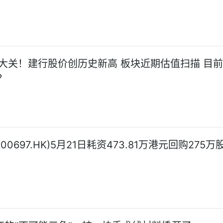
元大关！建行股价创历史新高 板块近期估值扫描 目
？
00697.HK)5月21日耗资473.81万港元回购275万