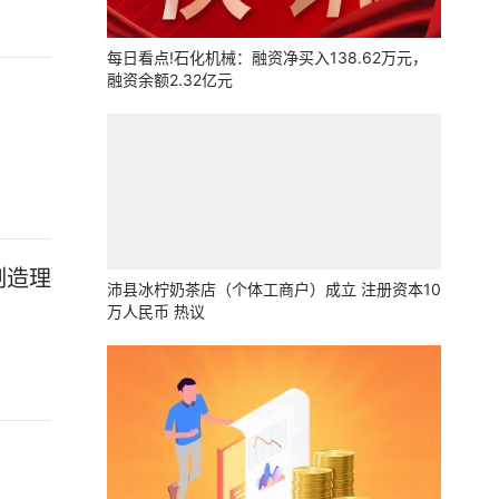
每日看点!石化机械：融资净买入138.62万元，
融资余额2.32亿元
制造理
沛县冰柠奶茶店（个体工商户）成立 注册资本10
万人民币 热议