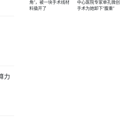
角”，被一块手术线材
中心医院专家单孔微创
料撬开了
手术为她卸下“腹重”
能算力