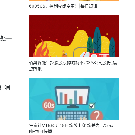
600506，控制权或变更！|每日短讯
前处于
佰奥智能：控股股东拟减持不超3%公司股份_焦
点热讯
股_消
生意社MTBE5月18日均线上穿 均差为1.75元/
吨-每日快播