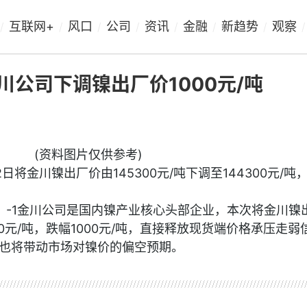
互联网+
风口
公司
资讯
金融
新趋势
观察
/
/
/
/
/
/
/
/
金川公司下调镍出厂价1000元/吨
(资料图片仅供参考)
2日将金川镍出厂价由145300元/吨下调至144300元/吨
空评分：-1金川公司是国内镍产业核心头部企业，本次将金川镍
4300元/吨，跌幅1000元/吨，直接释放现货端价格承压走弱
也将带动市场对镍价的偏空预期。