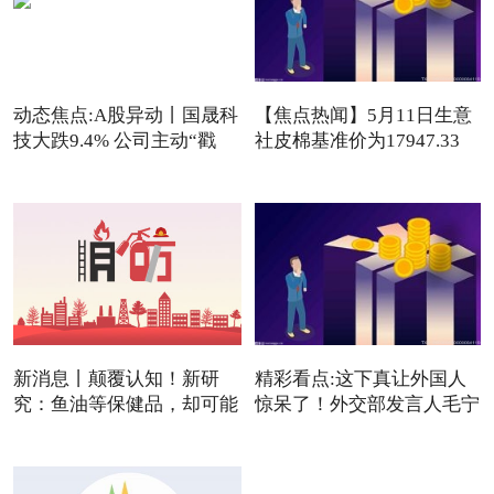
动态焦点:A股异动丨国晟科
【焦点热闻】5月11日生意
技大跌9.4% 公司主动“戳
社皮棉基准价为17947.33
元/吨
新消息丨颠覆认知！新研
精彩看点:这下真让外国人
究：鱼油等保健品，却可能
惊呆了！外交部发言人毛宁
是