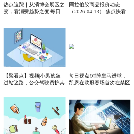
热点追踪｜从消博会展区之
阿拉伯胶商品报价动态
变，看消费趋势之变|每日
（2026-04-13） 焦点快看
【聚看点】视频|小男孩坐
每日视点!对阵皇马进球，
过站迷路，公交驾驶员护其
凯恩在欧冠赛场首次在禁区