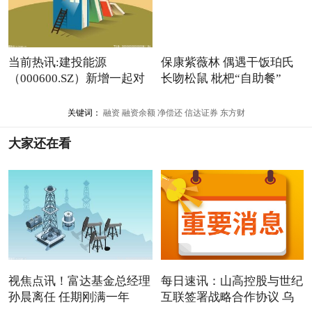
当前热讯:建投能源
保康紫薇林 偶遇干饭珀氏
（000600.SZ）新增一起对
长吻松鼠 枇杷“自助餐”
外投资，
关键词：
融资
融资余额
净偿还
信达证券
东方财
大家还在看
视焦点讯！富达基金总经理
每日速讯：山高控股与世纪
孙晨离任 任期刚满一年
互联签署战略合作协议 乌