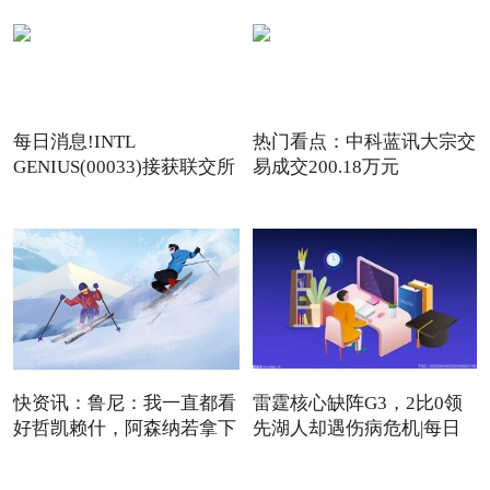
每日消息!INTL
热门看点：中科蓝讯大宗交
GENIUS(00033)接获联交所
易成交200.18万元
额外复牌指
快资讯：鲁尼：我一直都看
雷霆核心缺阵G3，2比0领
好哲凯赖什，阿森纳若拿下
先湖人却遇伤病危机|每日
焦点