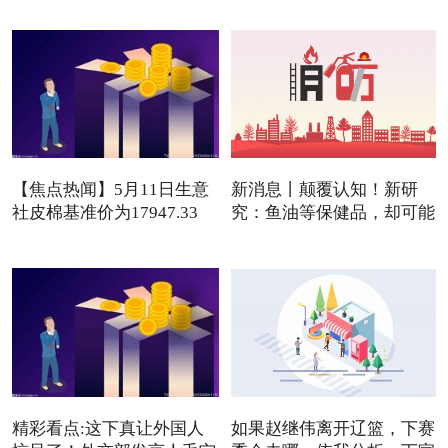
【焦点热闻】5月11日生意
新消息丨颠覆认知！新研
社皮棉基准价为17947.33
究：鱼油等保健品，却可能
元/吨
是
精彩看点:这下真让外国人
如果赵继伟离开辽篮，下赛