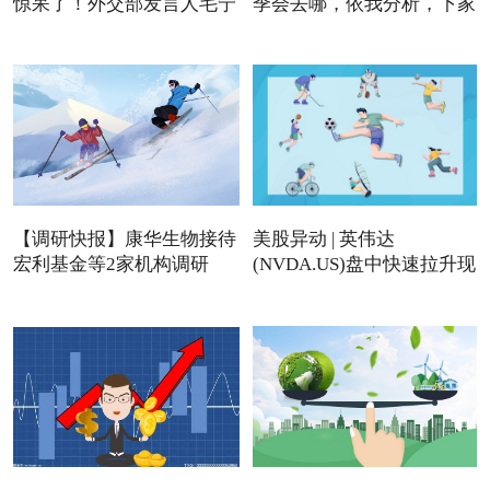
惊呆了！外交部发言人毛宁
季会去哪，依我分析，下家
【调研快报】康华生物接待
美股异动 | 英伟达
宏利基金等2家机构调研
(NVDA.US)盘中快速拉升现
涨近4%