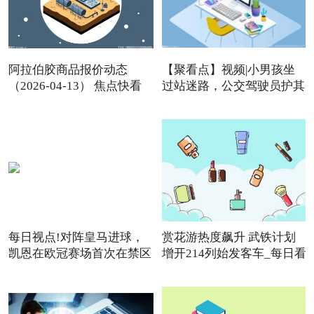
阿拉伯胶商品报价动态
【聚看点】视频|小男孩坐
（2026-04-13） 焦点快看
过站迷路，公交驾驶员护其
每日视点!对阵皇马进球，
赏花游热度飙升 武铁计划
凯恩在欧冠赛场首次在禁区
增开214列始发客车_每日看
点