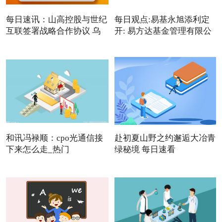
每日速讯：山高控股与世纪
每日观点:易基永旭添利定
互联签署战略合作协议 乌
开: 易方达基金管理有限公
和讯冯禄顺：cpo光通信接
赴初夏山野之约邂逅大冶青
下来怎么走_热门
绿秘境 每日速看