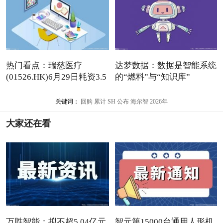
热门看点：瑞慈医疗
达梦数据：数据是智能系统
(01526.HK)6月29日耗资3.5
的“燃料”与“知识库”
万港元
关键词：
回购
累计
SH
公布
海尔智
2026年
大家还在看
万胜智能：拟不超5.04亿元
智元第15000台通用人形机