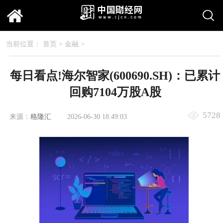
当前位置：
首页
>
金融
>
每日看点!海尔智家(600690.SH)：已累计
回购7104万股A股
5728
来源：
格隆汇
2026-06-30 18:49:03