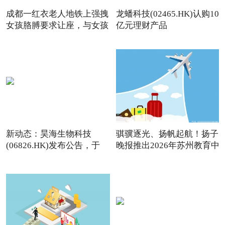
成都一红衣老人地铁上强拽
龙蟠科技(02465.HK)认购10
女孩胳膊要求让座，与女孩
亿元理财产品
新动态：昊海生物科技
骐骥逐光、扬帆起航！扬子
(06826.HK)发布公告，于
晚报推出2026年苏州教育中
2026年