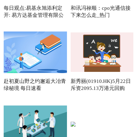
每日观点:易基永旭添利定
和讯冯禄顺：cpo光通信接
开: 易方达基金管理有限公
下来怎么走_热门
赴初夏山野之约邂逅大冶青
新秀丽(01910.HK)5月22日
绿秘境 每日速看
斥资2095.13万港元回购
142.