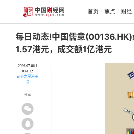
首页
焦点
财经
/
/
每日动态!中国儒意(00136.H
1.57港元，成交额1亿港元
2026-07-06 1
0:41:22
证券之星港美
股
分享