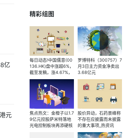
精彩组图
每日动态!中国儒意(00
罗博特科（300757）7
8亿
136.HK)盘中涨超6%，
月3日主力资金净卖出
截至发稿，涨4.67%，
3.68亿元
报1.57港元，成交额1
亿港元
焦点热文：金橙子以1.7
股价异动，石药景峰称
万港元
9亿元控股萨米特落地
不存在应披露而未披露
光电控制板块再添硬核
的重大事项_热资讯
拼图