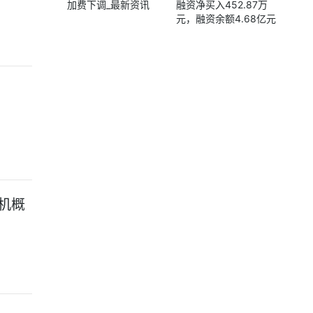
加费下调_最新资讯
融资净买入452.87万
元，融资余额4.68亿元
机概