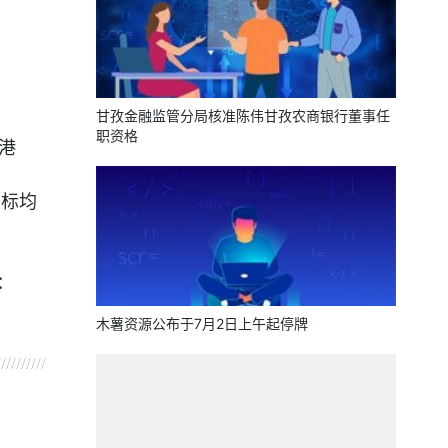
甘孜金融监管分局核准陈伟甘孜农商银行董事任
职资格
亿港
目标均
：
木薯资源公布于7月2日上午起停牌