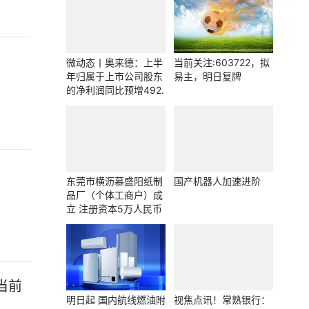
微动态丨奥来德：上半
当前关注:603722，拟
年归属于上市公司股东
易主，明日复牌
的净利润同比预增492.
49%—603.58%
东莞市横沥慕盛阳纸制
国产机器人加速进阶
品厂（个体工商户）成
立 注册资本5万人民币
当前
明日起 国内航线燃油附
视焦点讯！常熟银行：