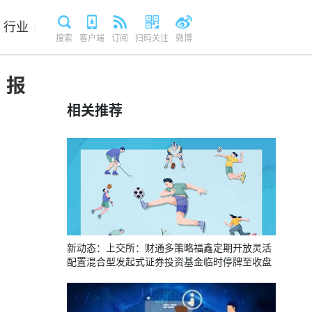
行业
/
搜索
客户端
订阅
扫码关注
微博
，报
相关推荐
新动态：上交所：财通多策略福鑫定期开放灵活
配置混合型发起式证券投资基金临时停牌至收盘