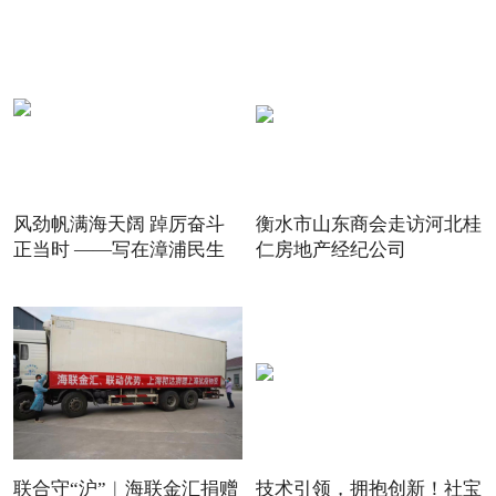
风劲帆满海天阔 踔厉奋斗
衡水市山东商会走访河北桂
正当时 ——写在漳浦民生
仁房地产经纪公司
联合守“沪”︱海联金汇捐赠
技术引领，拥抱创新！社宝