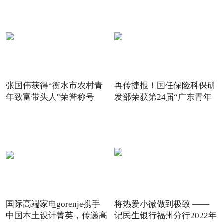
张国伟获得“衡水市农村青
再传捷报！国任保险科保研
年致富带头人”荣誉称号
发部荣获第24届“广东青年
国际高端家电gorenje携手
将热爱小微做到极致 ——
中国本土设计菁英，传递高
记民生银行福州分行2022年