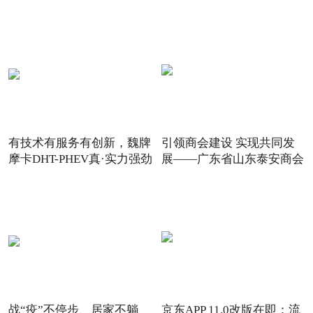
有技术有服务有创新，魏牌
引领商会建设 实现共同发
摩卡DHT-PHEV真·实力强劲
展——广东省山东泰安商会
战“疫”不停步、居家不躺
京东APP 11.0改版在即：流