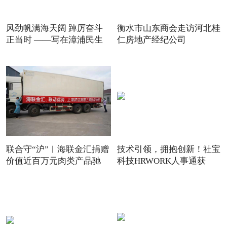
风劲帆满海天阔 踔厉奋斗
衡水市山东商会走访河北桂
正当时 ——写在漳浦民生
仁房地产经纪公司
联合守“沪”︱海联金汇捐赠
技术引领，拥抱创新！社宝
价值近百万元肉类产品驰
科技HRWORK人事通获
得“20