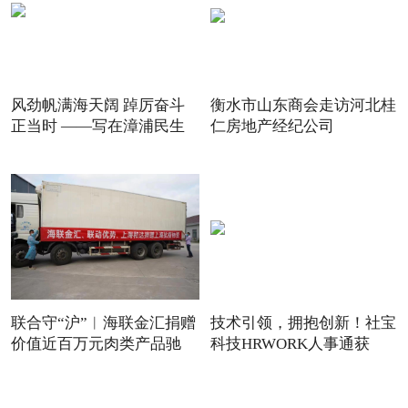
风劲帆满海天阔 踔厉奋斗
衡水市山东商会走访河北桂
正当时 ——写在漳浦民生
仁房地产经纪公司
联合守“沪”︱海联金汇捐赠
技术引领，拥抱创新！社宝
价值近百万元肉类产品驰
科技HRWORK人事通获
得“20