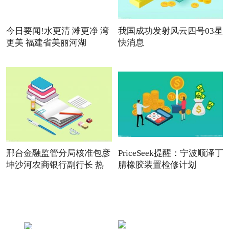
今日要闻!水更清 滩更净 湾
我国成功发射风云四号03星
更美 福建省美丽河湖
快消息
邢台金融监管分局核准包彦
PriceSeek提醒：宁波顺泽丁
坤沙河农商银行副行长 热
腈橡胶装置检修计划