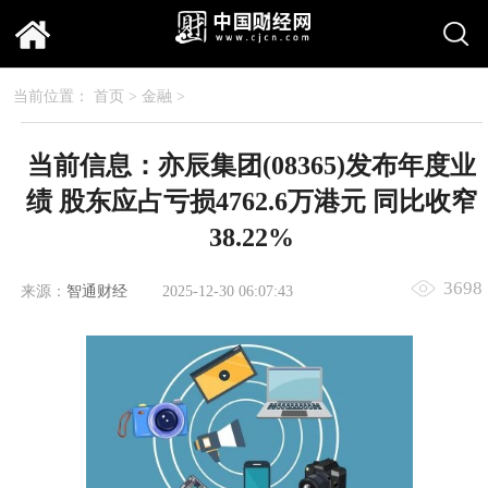
当前位置：
首页
>
金融
>
当前信息：亦辰集团(08365)发布年度业
绩 股东应占亏损4762.6万港元 同比收窄
38.22%
3698
来源：
智通财经
2025-12-30 06:07:43