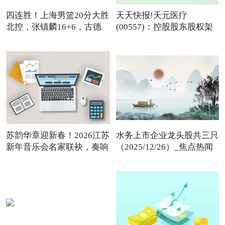
四连胜！上海男篮20分大胜
天天快报!天元医疗
北控，张镇麟16+6，古德
(00557)：控股股东股权架
温
构变动
苏韵华章迎新春！2026江苏
水务上市企业龙头股共三只
新年音乐会名家联袂，奏响
（2025/12/26）_焦点热闻