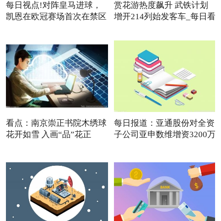
每日视点!对阵皇马进球，
赏花游热度飙升 武铁计划
凯恩在欧冠赛场首次在禁区
增开214列始发客车_每日看
点
看点：南京崇正书院木绣球
每日报道：亚通股份对全资
花开如雪 入画“品”花正
子公司亚申数维增资3200万