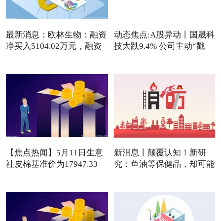
最新消息：欧林生物：融资
动态焦点:A股异动丨国晟科
净买入5104.02万元，融资
技大跌9.4% 公司主动“戳
【焦点热闻】5月11日生意
新消息丨颠覆认知！新研
社皮棉基准价为17947.33
究：鱼油等保健品，却可能
元/吨
是