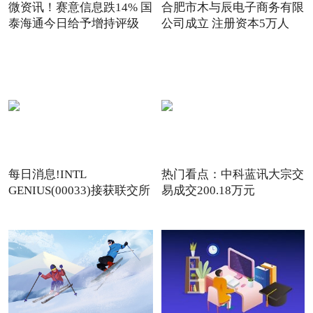
微资讯！赛意信息跌14% 国
合肥市木与辰电子商务有限
泰海通今日给予增持评级
公司成立 注册资本5万人
每日消息!INTL
热门看点：中科蓝讯大宗交
GENIUS(00033)接获联交所
易成交200.18万元
额外复牌指