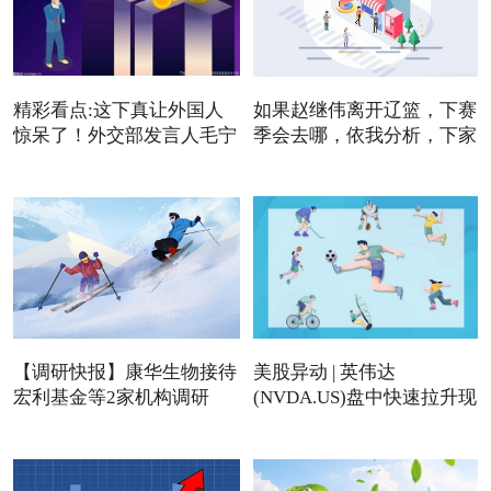
精彩看点:这下真让外国人
如果赵继伟离开辽篮，下赛
惊呆了！外交部发言人毛宁
季会去哪，依我分析，下家
【调研快报】康华生物接待
美股异动 | 英伟达
宏利基金等2家机构调研
(NVDA.US)盘中快速拉升现
涨近4%