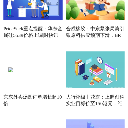
PriceSeek重点提醒：华东金
合成橡胶：中东紧张局势引
属硅553#价格上调|时快讯
致原料供应预期下滑，BR
强
京东外卖汤圆订单增长超10
大行评级丨花旗：上调创科
倍
实业目标价至150港元，维