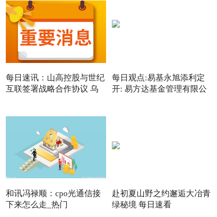
每日速讯：山高控股与世纪
每日观点:易基永旭添利定
互联签署战略合作协议 乌
开: 易方达基金管理有限公
和讯冯禄顺：cpo光通信接
赴初夏山野之约邂逅大冶青
下来怎么走_热门
绿秘境 每日速看